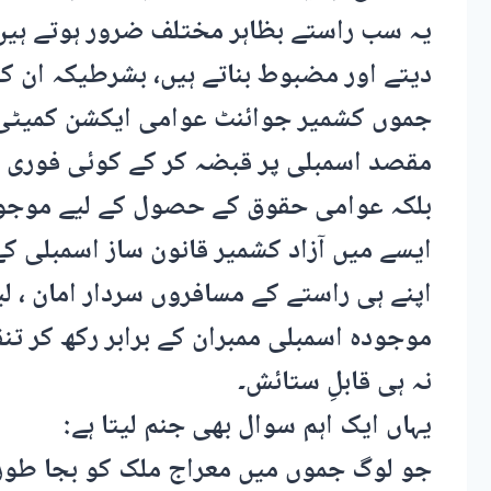
یہ سب راستے بظاہر مختلف ضرور ہوتے ہیں
دیتے اور مضبوط بناتے ہیں، بشرطیکہ ان ک
جموں کشمیر جوائنٹ عوامی ایکشن کمیٹی (
مقصد اسمبلی پر قبضہ کر کے کوئی فوری انق
بلکہ عوامی حقوق کے حصول کے لیے موجودہ ن
ایسے میں آزاد کشمیر قانون ساز اسمبلی کے
اپنے ہی راستے کے مسافروں سردار امان ، ل
موجودہ اسمبلی ممبران کے برابر رکھ کر تنقید
نہ ہی قابلِ ستائش۔
یہاں ایک اہم سوال بھی جنم لیتا ہے:
جو لوگ جموں میں معراج ملک کو بجا طور پ