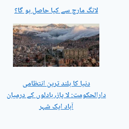
لانگ مارچ سے کیا حاصل ہو گا؟
دنیا کا بلند ترین انتظامی
دارالحکومت: لا پاز، بادلوں کے درمیان
آباد ایک شہر