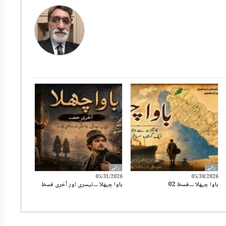
رائے
رائے
05/31/2026
05/30/2026
باوا چہھلا ۔۔۔قسط 02
باوا چہھلا ۔۔۔تیسری اور آخری قسط