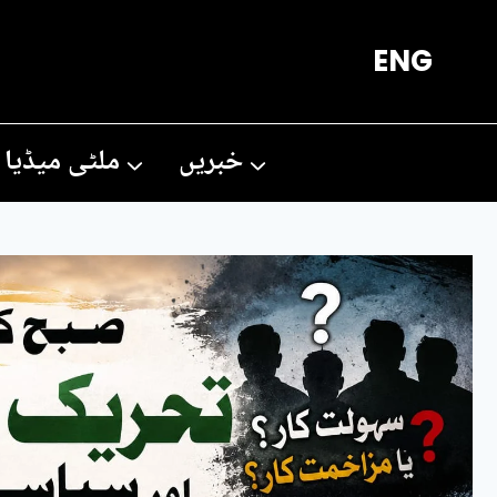
Ski
ENG
t
conten
خبریں
ملٹی میڈیا