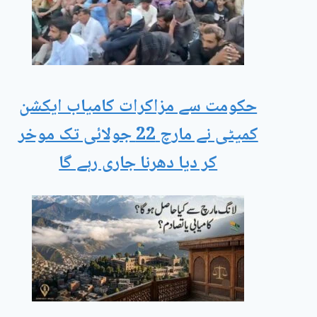
حکومت سے مزاکرات کامیاب ایکشن
کمیٹی نے مارچ 22 جولائی تک موخر
کر دیا دھرنا جاری رہے گا