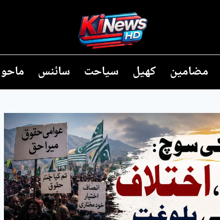
مضامین
کھیل
سیاحت
سائنس
ماحول