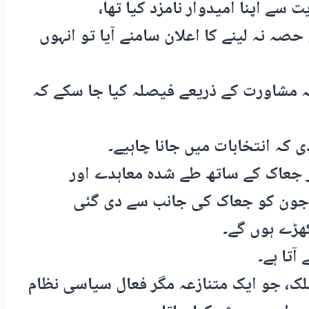
سے اپنا امیدوار نامزد کیا تھا،
 نہ لینے کا اعلان سامنے آیا تو انہوں
کہ مشاورت کے ذریعے فیصلہ کیا جا سکے کہ
 کہ انتخابات میں جانا چاہیے۔
ر جعاک کے ساتھ طے شدہ معاہدے اور
تخابی اصلاحات پر عملدرآمد نہ ہوا تو 9 جون کو جعاک کی جانب سے دی گئی
ھڑے ہوں گے۔
تا ہے۔
ک، جو ایک متنازعہ مگر فعال سیاسی نظام