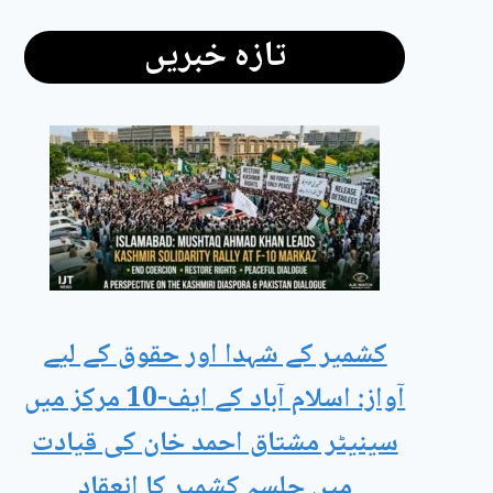
تازہ خبریں
کشمیر کے شہدا اور حقوق کے لیے
آواز: اسلام آباد کے ایف-10 مرکز میں
سینیٹر مشتاق احمد خان کی قیادت
میں جلسہ کشمیر کا انعقاد