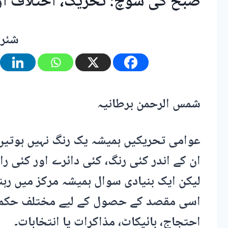
صبح کی سوچ: تحریک، اختلاف او
شئر 
شمس الرحمن برطانیہ
عوامی تحریکیں ہمیشہ یک رنگ نہیں ہوتیں
ان کے اندر کئی رنگ، کئی دائرے اور کئی را
لیکن ایک بنیادی سوال ہمیشہ مرکز میں رہت
اسی مقصد کے حصول کے لیے مختلف حکمتِ
احتجاج، بائیکاٹ، مذاکرات یا انتخابات۔