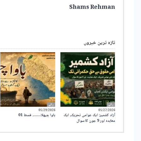
Shams Rehman
تازہ ترین خبروں
رائے
رائے
05/29/2026
05/27/2026
آزاد کشمیر: ایک عوامی تحریک، ایک
باوا چہھلا……. قسط 01
معاہدہ اور 9 جون کا سوال