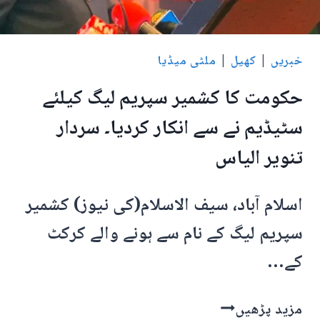
دیکھنے
نوجوانوں
کا
خبریں
|
کھیل
|
ملٹی میڈیا
ہجوم
حکومت کا کشمیر سپریم لیگ کیلئے
امڈ
آیا
سٹیڈیم نے سے انکار کردیا۔ سردار
تنویر الیاس
اسلام آباد، سیف الاسلام(کی نیوز) کشمیر
سپریم لیگ کے نام سے ہونے والے کرکٹ
کے…
حکومت
مزید پڑھیں