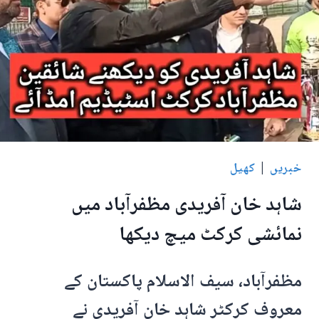
نیشنل
پلیئر
آئے
شاہد
آفریدی
خبریں
|
کھیل
شاہد خان آفریدی مظفرآباد میں
نمائشی کرکٹ میچ دیکھا
مظفرآباد، سیف الاسلام پاکستان کے
معروف کرکٹر شاہد خان آفریدی نے