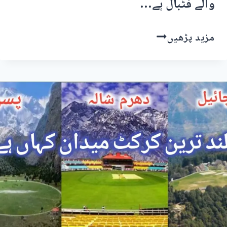
والے فٹبال ہے…
مظفرآباد
مزید پڑھیں
پریمیئر
لیگ
ریال
کلب
نے
جیت
لی