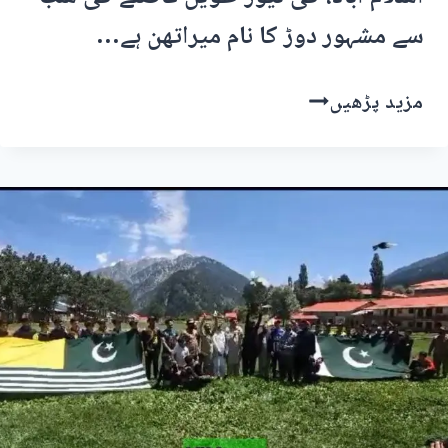
سے مشہور دوڑ کا نام میراتھن ہے…
ایتھنز
مزید پڑھیں
میراتھن،پاکستان
اور
کشمیر
سے
کون
کھلاڑی
شرکت
کریں
گے۔