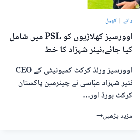
رائے
|
کھیل
اوورسیز کھلاڑیوں کو PSL میں شامل
کیا جائے،نیئر شہزاد کا خط
اوورسیز ورلڈ کرکٹ کمیونیٹی کے CEO
نئیر شہزاد عبّاسی نے چیئرمین پاکستان
کرکٹ بورڈ اور…
اوورسیز
مزید پڑھیں
کھلاڑیوں
کو