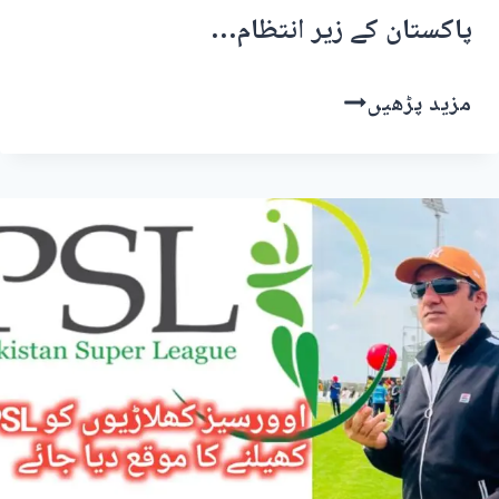
پاکستان کے زیر انتظام…
شاہد
مزید پڑھیں
خان
آفریدی
مظفرآباد
میں
نمائشی
کرکٹ
میچ
دیکھا