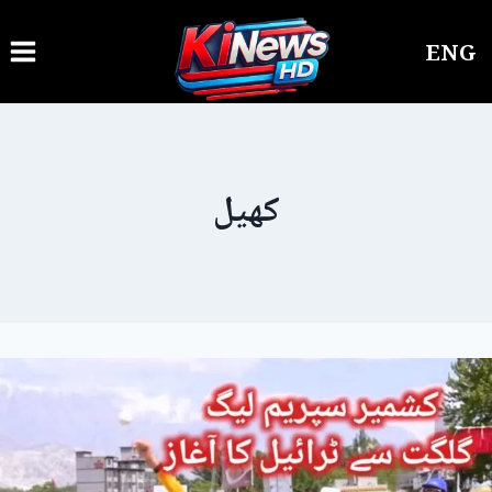
Ski
ENG
t
conten
کھیل