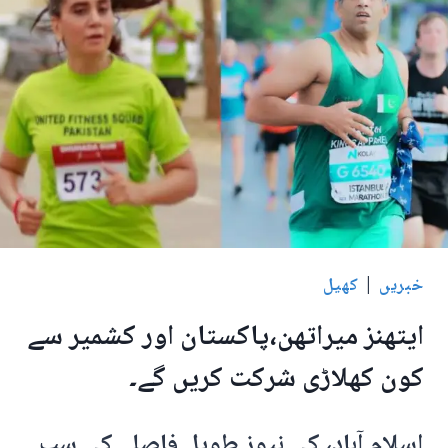
کا
میدان
کہاں
ہے
؟
خبریں
|
کھیل
ایتھنز میراتھن،پاکستان اور کشمیر سے
کون کھلاڑی شرکت کریں گے۔
اسلام آباد، کی نیوز طویل فاصلے کی سب