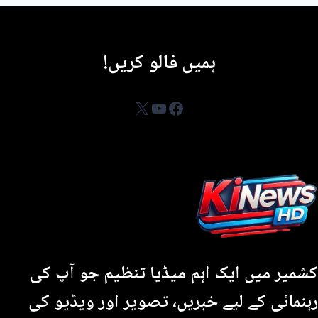
میں
کھیلوں
ہمیں فالو کریں!
کا
سالانہ
YouTube
Facebook
X
میلہ
شروع۔
کشمیر میں ایک اہم میڈیا تنظیم جو آپ کی
رہنمائی کے لیے خبریں، تصویر اور ویڈیو کی