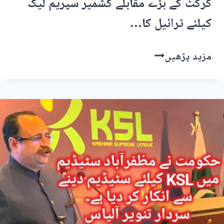
کرکٹ کے بڑے مقابلے کشمیر سپریم لیگ
کیلئے ٹرائیل کا…
کشمیر
مزید پڑھیں
سپریم
لیگ
گلگت
سے
ٹرائیل
کا
آغاز
شاہد
آفریدی
کو