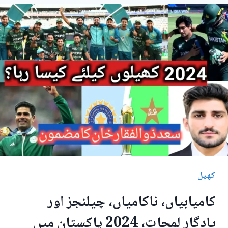
PSL
میں
شامل
کیا
جائے،نیئر
شہزاد
کا
خط
کھیل
کامیابیاں، ناکامیاں، چیلنجز اور
یادگار لمحات، 2024 پاکستان میں