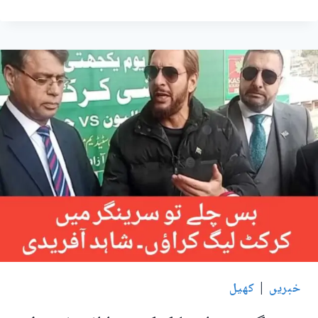
کا
کشمیر
سپریم
لیگ
کیلئے
سٹیڈیم
نے
سے
انکار
کردیا۔
سردار
تنویر
الیاس
خبریں
|
کھیل