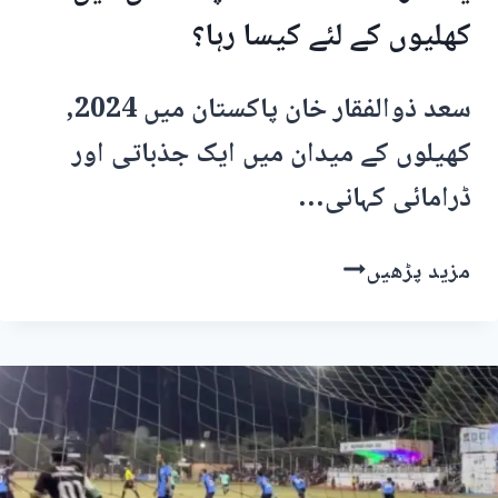
کھلیوں کے لئے کیسا رہا؟
سعد ذوالفقار خان پاکستان میں 2024,
کھیلوں کے میدان میں ایک جذباتی اور
ڈرامائی کہانی…
کامیابیاں،
مزید پڑھیں
ناکامیاں،
چیلنجز
اور
یادگار
لمحات،
2024