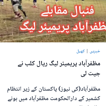
پاکستان
میں
کھلیوں
کے
لئے
کیسا
رہا؟
خبریں
|
کھیل
مظفرآباد پریمیئر لیگ ریال کلب نے
جیت لی
مظفرآباد(کی نیوز) پاکستان کے زیر انتظام
کشمیر کے دارالحکومت مظفرآباد میں ہونے