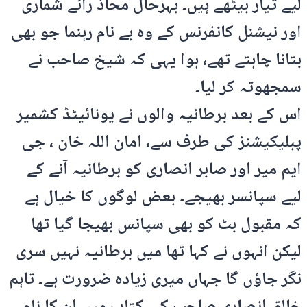
لیے تیار بیٹھے ہیں۔ بہرحال محاذ رائے شماری
اور نیشنل کانفرنس کے وہ بے نام رہنما جو بھی
بتانا چاہتے تھے، ہوا یہی کہ شیخ صاحب نے
سمجھوتہ کر لیا۔
اس کے بعد برطانیہ والوں نے یونائیٹڈ کشمیر
پبلیکیشنز کی طرف سے، امان اللہ خان ، جی
ایم میر اور صابر انصاری کو برطانیہ آنے کے
لیے سپانسر بھیجے۔ بعض لوگوں کا خیال ہے
کہ مقبول بٹ کو بھی سپانس بھیجا گیا تھا
لیکن انہوں نے کہا تھا میں برطانیہ نہیں سری
نگر جاؤں گا جہاں میری زیادہ ضرورت ہے۔ تاہم