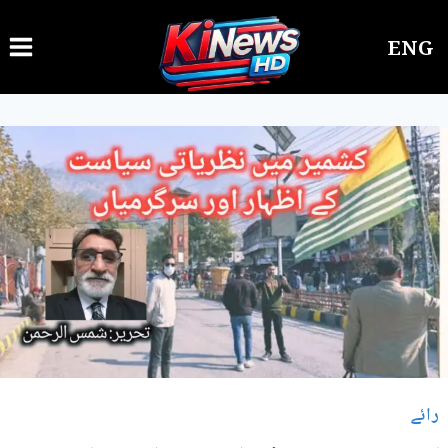
Ski
ENG
t
conten
رائے