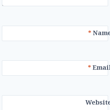
*
Nam
*
Emai
Websit