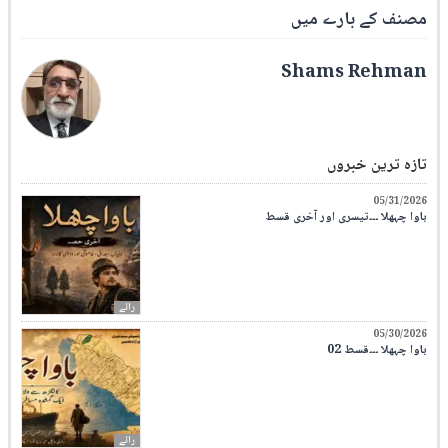
مصنف کے بارے میں
Shams Rehman
تازہ ترین خبروں
05/31/2026
باوا چہھلا ۔۔۔تیسری اور آخری قسط
رائے
05/30/2026
باوا چہھلا ۔۔۔قسط 02
رائے