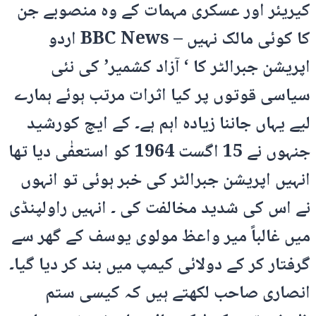
کیریئر اور عسکری مہمات کے وہ منصوبے جن
کا کوئی مالک نہیں – BBC News اردو
اپریشن جبرالٹر کا ‘ آزاد کشمیر’ کی نئی
سیاسی قوتوں پر کیا اثرات مرتب ہوئے ہمارے
لیے یہاں جاننا زیادہ اہم ہے۔ کے ایچ کورشید
جنہوں نے 15 اگست 1964 کو استعفٰی دیا تھا
انہیں اپریشن جبرالٹر کی خبر ہوئی تو انہوں
نے اس کی شدید مخالفت کی ۔ انہیں راولپنڈی
میں غالباً میر واعظ مولوی یوسف کے گھر سے
گرفتار کر کے دولائی کیمپ میں بند کر دیا گیا۔
انصاری صاحب لکھتے ہیں کہ کیسی ستم