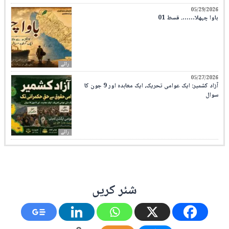
05/29/2026
باوا چہھلا……. قسط 01
رائے
05/27/2026
آزاد کشمیر: ایک عوامی تحریک، ایک معاہدہ اور 9 جون کا
سوال
رائے
شئر کریں