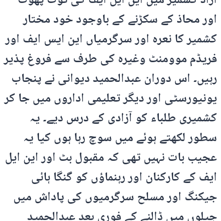
آزاد کشمیر میں این ایل ایف کی ٹوٹ پھوٹ
اور محاذ کے سکڑنے کے باوجود خود مختار
کشمیر کا نعرہ اور سرگرمیاں این ایس ایف اور
فریڈم موومنٹ وغیرہ کی طرف سے فروغ پذیر
رہیں۔ اس دوران عبدالحمید دیوانی نے پنجاب
یونیورسٹی اور دیگر تعلیمی اداروں میں جا کر
کشمیری طلباء کو آزادی کے درس دیے۔ یہ
سطور لکھتے ہوئے میں سوچ رہا ہوں کیا یہ
عجیب بات نہیں تھی کہ مقبول بٹ اور این ایل
ایف کے کارکنان اور رہنماؤں کو گنگا ہائی
جیکنگ اور مسلح سرگرمیوں کی پاداش میں
جیلوں میں ڈالنے کے فوری بعد عبدالحمید