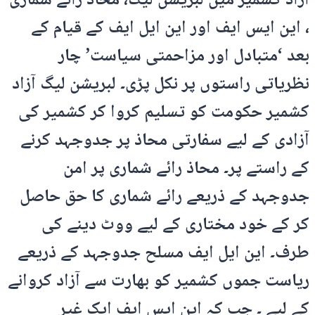
آزاد کشمیر میں لبریشن لیگ، محاذ رائے شماری
، این ایس ایف اور این ایل ایف کے قیام کے
بعد ‘متبادل اور مزاحمتی سیاست’ چار
نظریاتی راستوں پر نکل پڑی۔ لبریشن لیگ آزاد
کشمیر حکومت کو تسلیم کروا کر کشمیر کی
آزادی کے لیے سفارتی محاذ پر جدوجہد کرنے
کے راستے پر۔ محاذ رائے شماری پر امن
جدوجہد کے ذریعے رائے شماری کا حق حاصل
کر کے خود مختاری کے لیے ووٹ دینے کی
طرف۔ این ایل ایف مسلح جدوجہد کے ذریعے
ریاست جموں کشمیر کو بھارت سے آزاد کروانے
کے لیے ۔ جب کہ این ایس ایف ایک غیر