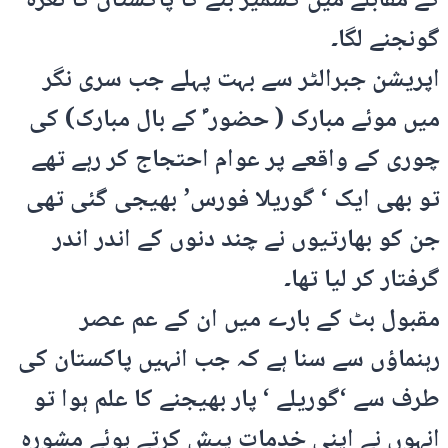
کے مقابلے میں کشمیر بنے گا پاکستان کا نعرہ
گونجنے لگا۔
اپریشن جبرالٹر سے بہت پہلے جب سری نگر
میں موئے مبارک ( حضور ؐ کے بال مبارک) کی
چوری کے واقعے پر عوام احتجاج کر رہے تھے
تو بھی ایک ‘ گوریلا فورس’ بھیجی گئی تھی
جن کو بھارتیوں نے چند دنوں کے اندر اندر
گرفتار کر لیا تھا۔
مقبول بٹ کے بارے میں ان کے عم عصر
رہنماؤں سے سنا ہے کہ جب انہیں پاکستان کی
طرف سے ‘گوریلے ‘ پار بھیجنے کا علم ہوا تو
انہوں نے اپنی خدمات پیش کرتے ہوئے مشورہ