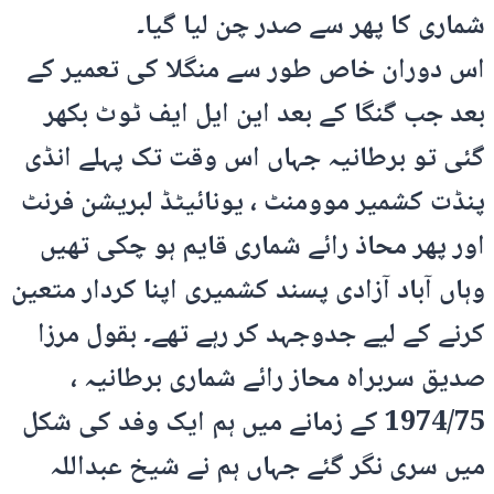
شماری کا پھر سے صدر چن لیا گیا۔
اس دوران خاص طور سے منگلا کی تعمیر کے
بعد جب گنگا کے بعد این ایل ایف ٹوٹ بکھر
گئی تو برطانیہ جہاں اس وقت تک پہلے انڈی
پنڈت کشمیر موومنٹ ، یونائیٹڈ لبریشن فرنٹ
اور پھر محاذ رائے شماری قایم ہو چکی تھیں
وہاں آباد آزادی پسند کشمیری اپنا کردار متعین
کرنے کے لیے جدوجہد کر رہے تھے۔ بقول مرزا
صدیق سربراہ محاز رائے شماری برطانیہ ،
1974/75 کے زمانے میں ہم ایک وفد کی شکل
میں سری نگر گئے جہاں ہم نے شیخ عبداللہ