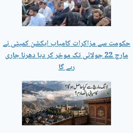
حکومت سے مزاکرات کامیاب ایکشن کمیٹی نے
مارچ 22 جولائی تک موخر کر دیا دھرنا جاری
رہے گا