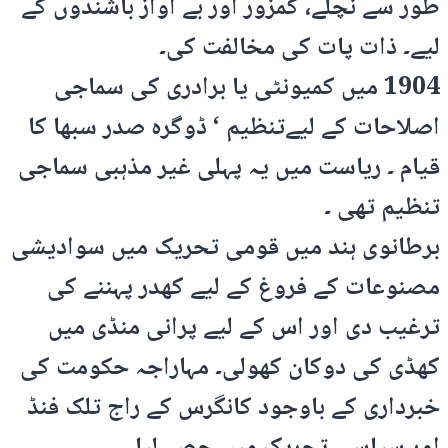
طور سے نچلے، کمزور اور بے آواز باشندوں کے
لیے۔ ذات پات کی مخالفت کی۔
1904 میں کمیونٹی یا برادری کی سماجی
اصلاحات کے لیےتنظیم ‘ ڈوگرہ صدر سبھا کا
قیام ۔ ریاست میں یہ پہلی غیر مذہبی سماجی
تنظیم تھی ۔
برطانوی ہند میں قومی تحریک میں سوادیشی
مصنوعات کے فروغ کے لیے کھدر پہننے کی
ترغیب دی اور اس کے لیے پرانی منڈی میں
کھڈی کی دوکان کھولی۔ مہاراجہ حکومت کی
خبرداری کے باوجود کانگرس کے راج تلک فنڈ