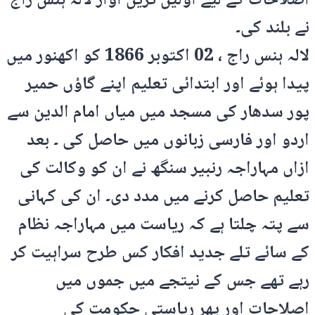
اصلاحات کے لیے اولین ترین آواز لالہ ہنس راج
نے بلند کی۔
لالہ ہنس راج ، 02 اکتوبر 1866 کو اکھنور میں
پیدا ہوئے اور ابتدائی تعلیم اپنے گاؤں حمیر
پور سدھار کی مسجد میں میاں امام الدین سے
اردو اور فارسی زبانوں میں حاصل کی ۔ بعد
ازاں مہاراجہ رنبیر سنگھ نے ان کو وکالت کی
تعلیم حاصل کرنے میں مدد دی۔ ان کی کہانی
سے پتہ چلتا ہے کہ ریاست میں مہاراجہ نظام
کے سائے تلے جدید افکار کس طرح سراہیت کر
رہے تھے جس کے نیتجے میں جموں میں
اصلاحات اور پھر ریاستی حکومت کی