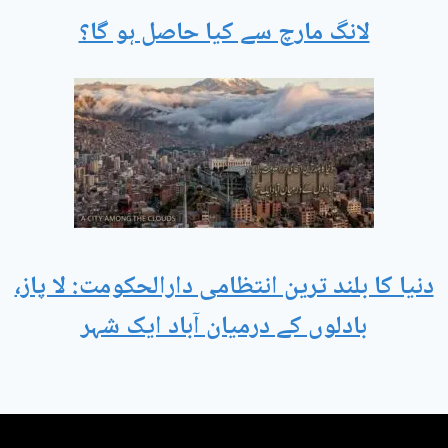
لانگ مارچ سے کیا حاصل ہو گا؟
دنیا کا بلند ترین انتظامی دارالحکومت: لا پاز،
بادلوں کے درمیان آباد ایک شہر