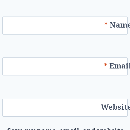
*
Nam
*
Emai
Websit