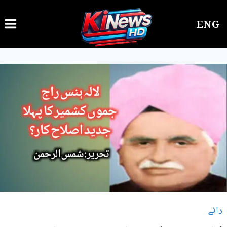
Ski
ENG
t
conten
رائے