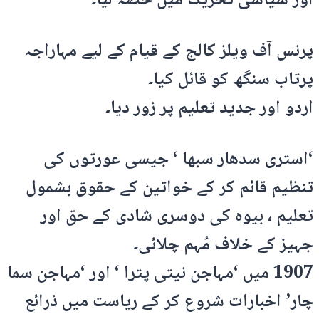
اور سیاسی تحریک میں حصہ لیا۔
پرنس آف ویلز کالج کے قیام کے لیے مہاراجہ
پرتاب سنگھ کو قائل کیا۔
اردو اور جدید تعلیم پر زور دیا۔
‘استری سدھار سبھا ‘ جیسی عورتوں کی
تنظیم قائم کر کے خواتین کے حقوق بشمول
تعلیم ، بیوہ کی دوسری شادی کے حق اور
جہیز کے خلاف مُہم چلائی۔
1907 میں ‘مہاجن نیتی پترا ‘ اور ‘مہاجن سما
چار’ اخبارات شروع کر کے ریاست میں ذرائع