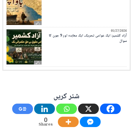
رائے
05/27/2026
آزاد کشمیر: ایک عوامی تحریک، ایک معاہدہ اور 9 جون کا
سوال
رائے
شئر کریں
0
Shares