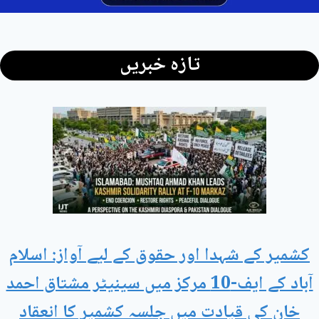
تازہ خبریں
کشمیر کے شہدا اور حقوق کے لیے آواز: اسلام
آباد کے ایف-10 مرکز میں سینیٹر مشتاق احمد
خان کی قیادت میں جلسہ کشمیر کا انعقاد