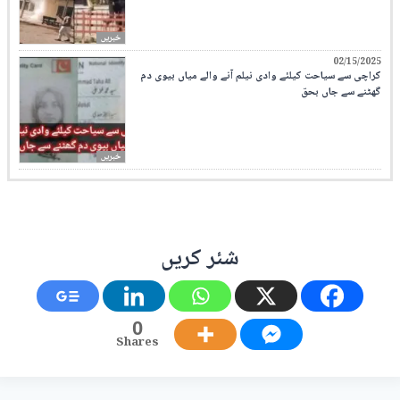
خبریں
02/15/2025
کراچی سے سیاحت کیلئے وادی نیلم آنے والے میاں بیوی دم
گھٹنے سے جاں بحق
خبریں
شئر کریں
0
Shares