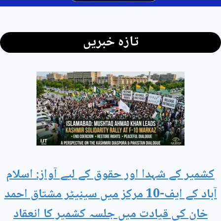
تازہ خبریں
کشمیر کے شہدا اور حقوق کے لیے آواز: اسلام
آباد کے ایف-10 مرکز میں سینیٹر مشتاق احمد
خان کی قیادت میں جلسہ کشمیر کا انعقاد