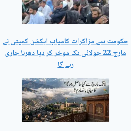
حکومت سے مزاکرات کامیاب ایکشن کمیٹی نے
مارچ 22 جولائی تک موخر کر دیا دھرنا جاری
رہے گا