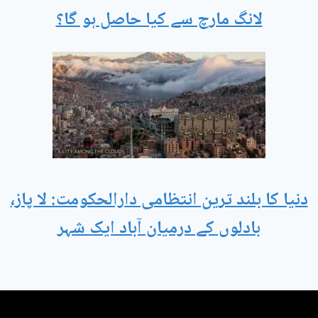
لانگ مارچ سے کیا حاصل ہو گا؟
دنیا کا بلند ترین انتظامی دارالحکومت: لا پاز،
بادلوں کے درمیان آباد ایک شہر