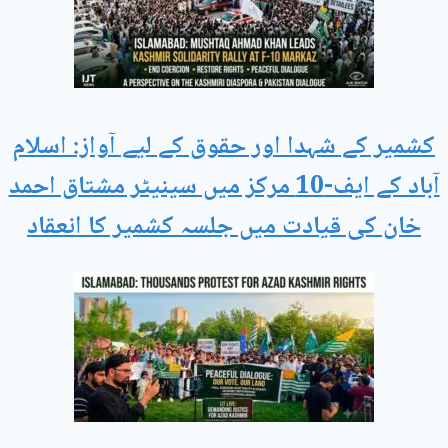
کشمیر کے شہدا اور حقوق کے لیے آواز: اسلام
آباد کے ایف-10 مرکز میں سینیٹر مشتاق احمد
خان کی قیادت میں جلسہ کشمیر کا انعقاد