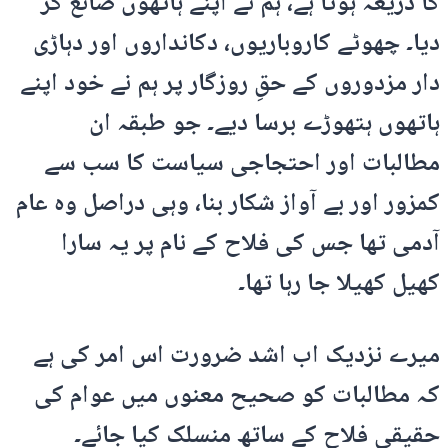
کا ذریعہ ہوتا ہے، ہم نے اپنے ہاتھوں ضائع کر
دیا۔ چھوٹے کاروباریوں، دکانداروں اور دہاڑی
دار مزدوروں کے حقِ روزگار پر ہم نے خود اپنے
ہاتھوں ہتھوڑے برسا دیے۔ جو طبقہ ان
مطالبات اور احتجاجی سیاست کا سب سے
کمزور اور بے آواز شکار بنا، وہی دراصل وہ عام
آدمی تھا جس کی فلاح کے نام پر یہ سارا
کھیل کھیلا جا رہا تھا۔
میرے نزدیک اب اشد ضرورت اس امر کی ہے
کہ مطالبات کو صحیح معنوں میں عوام کی
حقیقی فلاح کے ساتھ منسلک کیا جائے۔