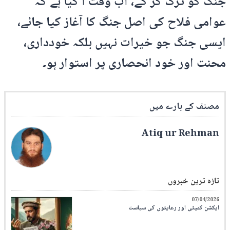
جنگ کو ترک کر کے، اب وقت آ گیا ہے کہ
عوامی فلاح کی اصل جنگ کا آغاز کیا جائے،
ایسی جنگ جو خیرات نہیں بلکہ خودداری،
محنت اور خود انحصاری پر استوار ہو۔
مصنف کے بارے میں
Atiq ur Rehman
تازہ ترین خبروں
07/04/2026
ایکشن کمیٹی اور رعایتوں کی سیاست