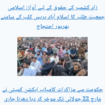
زاد کشمیر کے حقوق کے لیے آواز: اسلامی
جمعیت طلبہ کا اسلام آباد پریس کلب کے سامنے
بھرپور احتجاج
حکومت سے مزاکرات کامیاب ایکشن کمیٹی نے
مارچ 22 جولائی تک موخر کر دیا دھرنا جاری