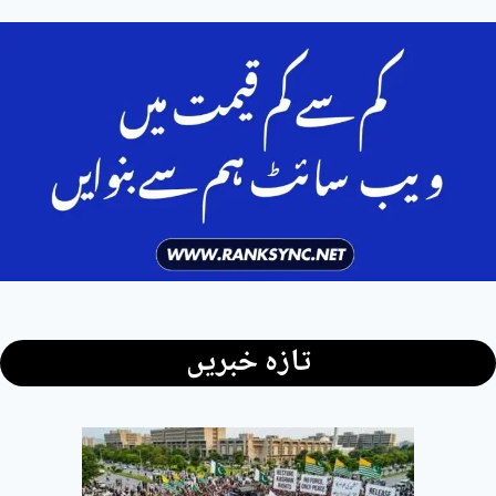
تازہ خبریں