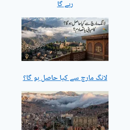
رہے گا
لانگ مارچ سے کیا حاصل ہو گا؟