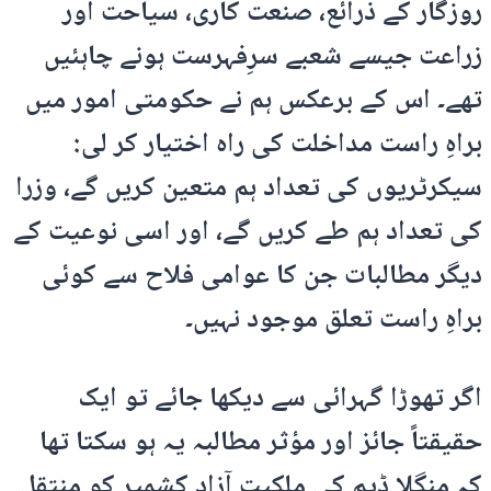
روزگار کے ذرائع، صنعت کاری، سیاحت اور
زراعت جیسے شعبے سرِفہرست ہونے چاہئیں
تھے۔ اس کے برعکس ہم نے حکومتی امور میں
براہِ راست مداخلت کی راہ اختیار کر لی:
سیکرٹریوں کی تعداد ہم متعین کریں گے، وزرا
کی تعداد ہم طے کریں گے، اور اسی نوعیت کے
دیگر مطالبات جن کا عوامی فلاح سے کوئی
براہِ راست تعلق موجود نہیں۔
اگر تھوڑا گہرائی سے دیکھا جائے تو ایک
حقیقتاً جائز اور مؤثر مطالبہ یہ ہو سکتا تھا
کہ منگلا ڈیم کی ملکیت آزاد کشمیر کو منتقل