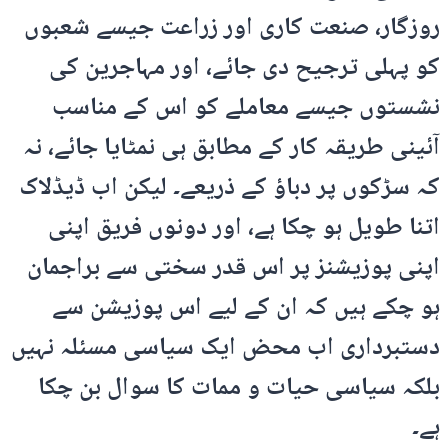
روزگار، صنعت کاری اور زراعت جیسے شعبوں
کو پہلی ترجیح دی جائے، اور مہاجرین کی
نشستوں جیسے معاملے کو اس کے مناسب
آئینی طریقہ کار کے مطابق ہی نمٹایا جائے، نہ
کہ سڑکوں پر دباؤ کے ذریعے۔ لیکن اب ڈیڈلاک
اتنا طویل ہو چکا ہے، اور دونوں فریق اپنی
اپنی پوزیشنز پر اس قدر سختی سے براجمان
ہو چکے ہیں کہ ان کے لیے اس پوزیشن سے
دستبرداری اب محض ایک سیاسی مسئلہ نہیں
بلکہ سیاسی حیات و ممات کا سوال بن چکا
ہے۔