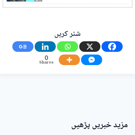
شئر کریں
0
Shares
مزید خبریں پڑھیں