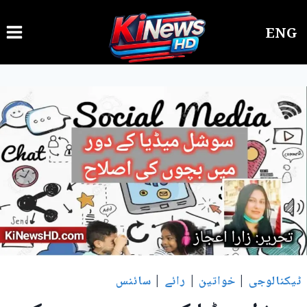
Ski
ENG
t
conten
ٹیکنالوجی
|
خواتین
|
رائے
|
سائنس