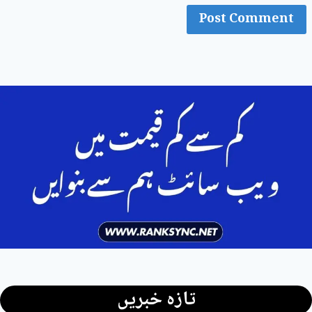
تازہ خبریں