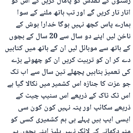
رشتوں کے تقدس کو پامال کریں گے اس کو
اتار تار کریں گے اور تب ہاتھ ملنے کے سوا
ہمارے پاس کچھ نہیں ہوگا خدارا ہوش کے
ناخن لیں اپنے دو سال سے 20 سال کے بچوں
کے ہاتھ سے موبائل لیں ان کے ہاتھ میں کتابیں
دے کر ان کو تربیت کریں ان کو چھوٹے بڑے
کی تعمیز بتاہیں پچھلے تین سال سے اب تک
جو عزت کا جنازہ اس کشمیر میں نکالا گیا ہے
اس ٹک ٹاک کے ذریعے اس سنیپ چیٹ کے
ذریعے سکائپ اور پتہ نہیں کون کون سی
ایسی ایپ ہیں پہلے ہی ہم کشمیری کسی کو
منہ دکھانے کے لائک نہیں پلیز اپنے بچوں پہ