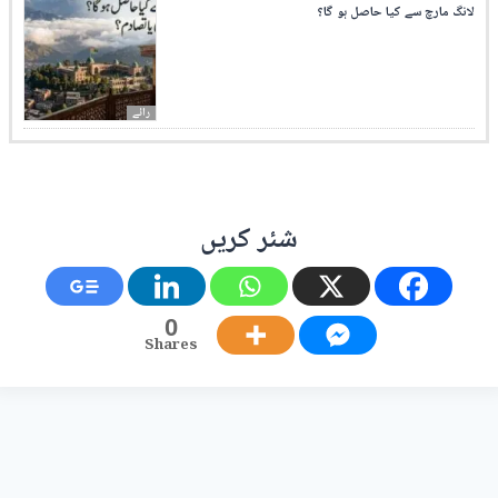
لانگ مارچ سے کیا حاصل ہو گا؟
رائے
شئر کریں
0
Shares