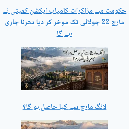
حکومت سے مزاکرات کامیاب ایکشن کمیٹی نے
مارچ 22 جولائی تک موخر کر دیا دھرنا جاری
رہے گا
لانگ مارچ سے کیا حاصل ہو گا؟