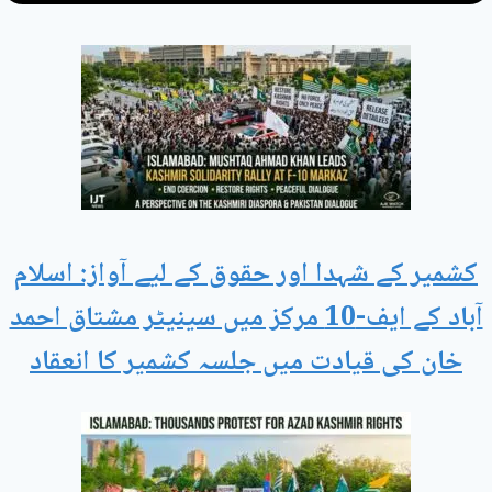
کشمیر کے شہدا اور حقوق کے لیے آواز: اسلام
آباد کے ایف-10 مرکز میں سینیٹر مشتاق احمد
خان کی قیادت میں جلسہ کشمیر کا انعقاد