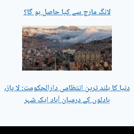
لانگ مارچ سے کیا حاصل ہو گا؟
دنیا کا بلند ترین انتظامی دارالحکومت: لا پاز،
بادلوں کے درمیان آباد ایک شہر