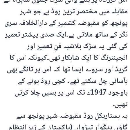
اس گزرگاہ پر بننے والی سڑک جموں شاہراہ کے
مقابلہ میں مختصر ترین روڈ ہے جو شہر
پونچھ کو مقبوضہ کشمیر کے دارالخلافہ سری
نگر کے ساتھ ملاتی ہے۔ایک صدی پیشتر تعمیر
کی گئی یہ سڑک بلاشبہ فنِ تعمیر اور
انجینئرنگ کا ایک شاہکار تھی۔کیونکہ اس کا
گریڈ اور سروے ایسا تھا کہ اس پر تانگے بھی
بآسانی چل سکتے تھے۔ کچی روڈ ہونے کے
باوجود 1947ء تک اس پر بسیں چلا کرتی
تھیں۔
یہ ہسٹاریکل روڈ مقبوضہ شہر پونچھ سے
گاؤں دیگوار تیڑواں (پاکستان کے زیر انتظام