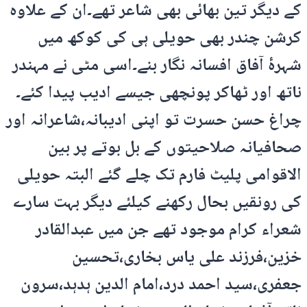
کے دیگر تین بھائی بھی شاعر تھے۔ان کے علاوہ
کرشن چندر بھی حویلی ہی کی کوکھ میں
شہرۂ آفاق افسانہ نگار بنے۔اسی مٹی نے مہندر
ناتھ اور ٹھاکر پونچھی جیسے ادیب پیدا کئے۔
چراغ حسن حسرت تو اپنی ادیبانہ،شاعرانہ اور
صحافیانہ صلاحیتوں کے بل بوتے پر بین
الاقوامی پلیٹ فارم تک چلے گئے البتہ حویلی
کی رونقیں بحال رکھنے کیلئے دیگر بہت سارے
شعراء کرام موجود تھے جن میں عبدالقادر
خزین،فرزند علی یاس بخاری،تحسین
جعفری،سید احمد درد،امام الدین ہدہد،سرون