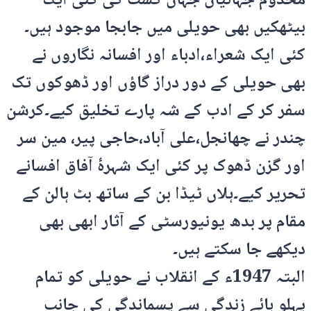
مخدوم جہانیاں جہاں گشت کی کئی ایک
بیٹھکیں بھی حویلی میں جابجا موجود ہیں۔
کئی ایک شعراء،ادباء اور افسانہ نگاروں نے
بھی حویلی کے دور دراز گاؤں اور ڈھوکوں تک
سفر کر کے ادب کے شہ پارے تخلیق کیے۔کرشن
چندر نے چھانجل،علی آباد،حاجی پیر، مین سر
اور گزن ڈھوک پر کئی ایک شہرۂ آفاق افسانے
تحریر کیے۔ہلاں ٹیڈا بن کے ساتھ بٹ ہالن کے
مقام پر بدھ یونیورسٹی کے آثار ابھی بھی
دیکھے جا سکتے ہیں۔
البتہ 1947ء کے انقلاب نے حویلی کو تمام
پہلو ہائے زندگی سے پسماندگی کی جانب