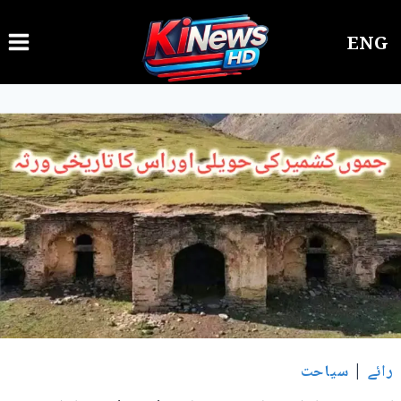
Ski
ENG
t
conten
رائے
|
سیاحت