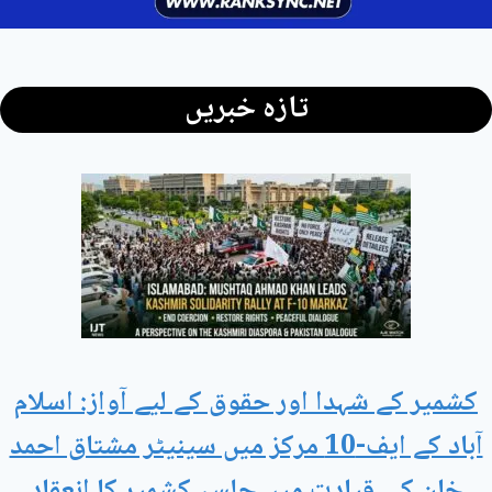
تازہ خبریں
کشمیر کے شہدا اور حقوق کے لیے آواز: اسلام
آباد کے ایف-10 مرکز میں سینیٹر مشتاق احمد
خان کی قیادت میں جلسہ کشمیر کا انعقاد