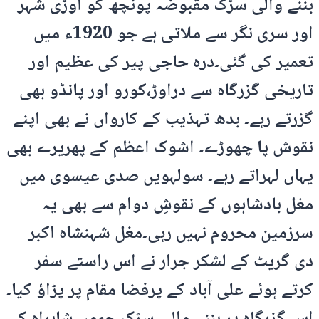
بننے والی سڑک مقبوضہ پونچھ کو اوڑی شہر
اور سری نگر سے ملاتی ہے جو 1920ء میں
تعمیر کی گئی۔درہ حاجی پیر کی عظیم اور
تاریخی گزرگاہ سے دراوڑ،کورو اور پانڈو بھی
گزرتے رہے۔ بدھ تہذیب کے کارواں نے بھی اپنے
نقوش پا چھوڑے۔ اشوک اعظم کے پھریرے بھی
یہاں لہراتے رہے۔ سولہویں صدی عیسوی میں
مغل بادشاہوں کے نقوشِ دوام سے بھی یہ
سرزمین محروم نہیں رہی۔مغل شہنشاہ اکبر
دی گریٹ کے لشکر جرار نے اس راستے سفر
کرتے ہوئے علی آباد کے پرفضا مقام پر پڑاؤ کیا۔