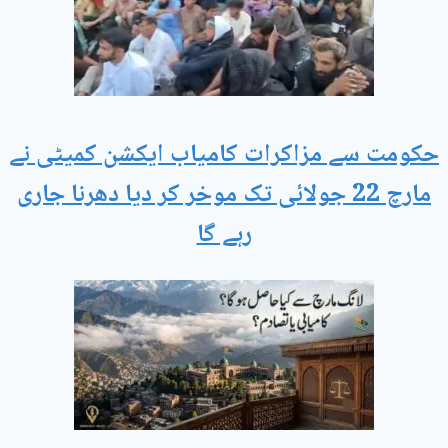
حکومت سے مزاکرات کامیاب ایکشن کمیٹی نے
مارچ 22 جولائی تک موخر کر دیا دھرنا جاری
رہے گا