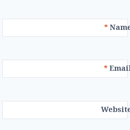
*
Nam
*
Emai
Websit