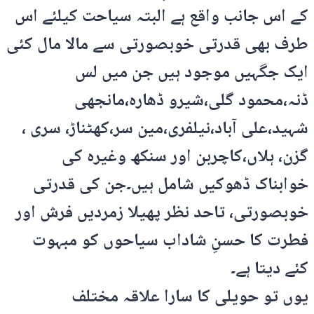
کے اس جانب واقع ہے البتہ سیاحت کیلئے اس
طرف بھی قدرتی خوبصورتی سے مالا مال کئی
ایک جگہیں موجود ہیں جن میں لس
ڈنہ،محمود گلی،شیرو ڈھارہ،مانجھی
شہید،علی آباد،نیلفری،مین سر،کھٹناڑ، سری ،
گزن، ہلاں،کاچربن اور سنکھ وغیرہ کی
خوابناک ڈھوکیں شامل ہیں۔جن کی قدرتی
خوبصورتی، تاحد نظر پھیلا زمردیں فرش اور
فطرت کا حسنِ شاداب سیاحوں کو مبہوت
کئے دیتا ہے۔
یوں تو حویلی کا سارا علاقہ مختلف