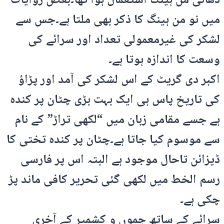
ڈھائی من ہینگ استعمال ہوا تھا۔بعض روایات
میں نو من ہینگ کا ذکر بھی ملتا ہے۔جس سے
لشکر کی غیرمعمولی تعداد اور سرائے کی
وسعت کا اندازہ ہوتا ہے۔
اکبر دی گریٹ کے اس لشکر کی آمد اور پڑاؤ
کی تاریخ پاس ہی ایک بہت بڑی چٹان پر کندہ
ہے جسے مقامی زبان میں “لکھی تراڑ” کے نام
سے موسوم کیا جاتا ہے۔چٹان پر کندہ تختی کا
ڈیزائن تاحال موجود ہے البتہ اس پر فارسی
رسم الخط میں لکھی گئی تحریر کافی ماند پڑ
چکی ہے۔
سرائے کے ساتھ جموں و کشمیر کے آخری