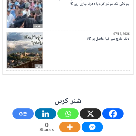
جولائی تک موخر کر دیا دھرنا جاری رہے گا
خبریں
07/13/2026
لانگ مارچ سے کیا حاصل ہو گا؟
رائے
شئر کریں
0
Shares