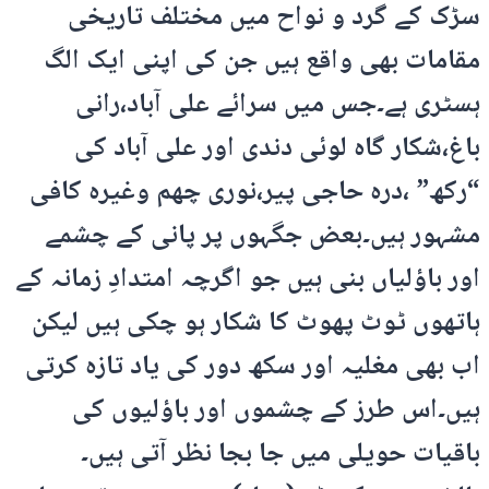
سڑک کے گرد و نواح میں مختلف تاریخی
مقامات بھی واقع ہیں جن کی اپنی ایک الگ
ہسٹری ہے۔جس میں سرائے علی آباد،رانی
باغ،شکار گاہ لوئی دندی اور علی آباد کی
“رکھ” ،درہ حاجی پیر،نوری چھم وغیرہ کافی
مشہور ہیں۔بعض جگہوں پر پانی کے چشمے
اور باؤلیاں بنی ہیں جو اگرچہ امتدادِ زمانہ کے
ہاتھوں ٹوٹ پھوٹ کا شکار ہو چکی ہیں لیکن
اب بھی مغلیہ اور سکھ دور کی یاد تازہ کرتی
ہیں۔اس طرز کے چشموں اور باؤلیوں کی
باقیات حویلی میں جا بجا نظر آتی ہیں۔