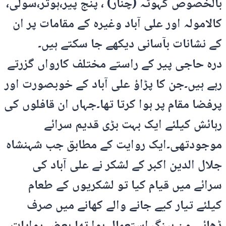
بالخصوص کہوٹہ (چنار) ، پنج پیر،ہوتر،سولی،
کالامولہ اور علی آباد وغیرہ کے مقامات پر ان
کے نشانات بآسانی دیکھے جا سکتے ہیں۔
درہ حاجی پیر کے راستے مختلف کارواں گزرتے
رہے ہیں۔جن کا پڑاؤ علی آباد کے خوبصورت اور
پرفضا مقام پر ہوا کرتا تھا۔جہاں ان قافلوں کی
رہائش کیلئے ایک بہت بڑی قدیم سرائے
موجودتھی۔ایک روایت کے مطابق جب شہنشاہ
جلال الدین اکبر کے لشکر نے علی آباد کی
سرائے میں قیام کیا تو لشکریوں کے طعام
کیلئے تیار کیے جانے والے کھانے میں صرف