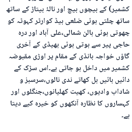
کشمیر) کے بیچوں بیچ اور نالۂ بیتاڑ کے ساتھ
ساتھ چلتی ہوئی ضلعی ہیڈ کوارٹر کہوٹہ کو
چھوتی ہوئی ہالن شمالی،علی آباد اور درہ
حاجی پیر سے ہوتی ہوئی بھیڈی کے آخری
گاؤں خواجہ بانڈی کے مقام پر اوڑی مقبوضہ
کشمیر میں داخل ہو جاتی ہے۔اس سڑک کے
دائیں بائیں بل کھاتے ندی نالوں،سرسبز و
شاداب وادیوں، کھیت کھلیانوں،جنگلوں اور
کہساروں کا نظارہ آنکھوں کو خیرہ کیے دیتا
ہے۔