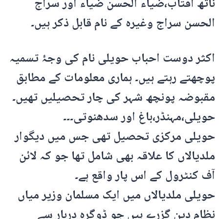
ناتھ آفتاب،ضیاء الحسن ضیاء اور سراج
الحسن سراج وغیرہ کے نام قابل ذکر ہیں۔
اکثر دوست احباب حویلی نام کی وجۂ تسمیہ
پوچھتے رہتے ہیں۔ ہماری معلومات کے مطابق
مقبوضہ پونچھ شہر کی چار تحصیلیں تھیں۔
حویلی،مہنڈر،باغ اور سدھنوتی۔۔۔
حویلی مرکزی تحصیل تھی جس میں دیگوار
ملدیالاں کا علاقہ بھی شامل تھا جو کہ لائن
آف کنٹرول کے اس پار واقع ہے۔
حویلی ملدیالاں میں ایک مسلمان وزیر میاں
نظام دین گزرے ہیں جو ڈوگرہ دربار سے