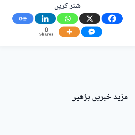
شئر کریں
0
Shares
مزید خبریں پڑھیں