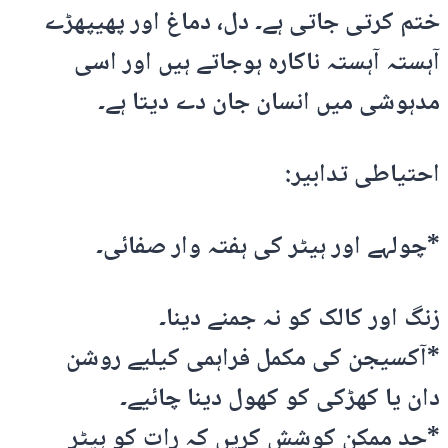
ختم کرتی جاتی ہے۔ دل، دماغ اور پھیپھڑے
آہستہ آہستہ ناکارہ ہوجاتے ہیں اور اسی
مدہوشی میں انسان جان دے دیتا ہے۔
احتیاطی تدابیر:
*چولہے اور ہیٹر کی ہفتہ وار صفائی۔
زنگ اور کالک کو نہ جمنے دینا۔
*آکسیجن کی مکمل فراہمی کیلیے روشن
دان یا کھڑکی کو کھول دینا چائیے۔
*حد ممکن کوشش کریں کہ رات کو ہیٹر