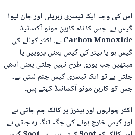
اس کی وجہ ایک تیسری زہریلی اور جان لیوا
گیس ہے۔ جس کا نام کاربن مونو آکسائیڈ
Carbon Monoxide ہے. اکثر کوئلے کی
گیس ہو یا ہیٹر کی گیس یعنی پروپین یا
میتھین جب پوری طرح نہیں جلتی یعنی آدھی
جلتی ہے تو ایک تیسری گیس جنم لیتی ہے۔
جس کو کاربن مونو آکسائیڈ کہتے ہیں۔
اکثر چولہوں اور ہیٹرز پر کالک جم جاتی ہے
اور گیس خارج ہونے کی جگہ تنگ رہ جاتی ہے۔
اس کالک کو Soot کہتے ہیں۔ یہ Soot گیس