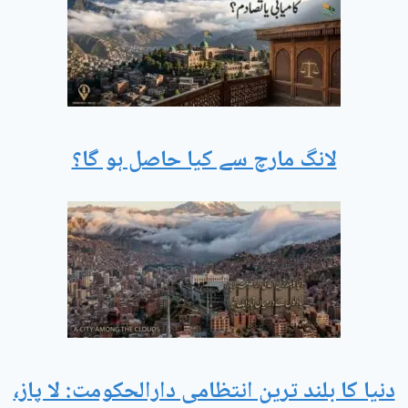
لانگ مارچ سے کیا حاصل ہو گا؟
دنیا کا بلند ترین انتظامی دارالحکومت: لا پاز،