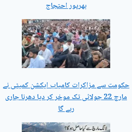
بھرپور احتجاج
حکومت سے مزاکرات کامیاب ایکشن کمیٹی نے
مارچ 22 جولائی تک موخر کر دیا دھرنا جاری
رہے گا