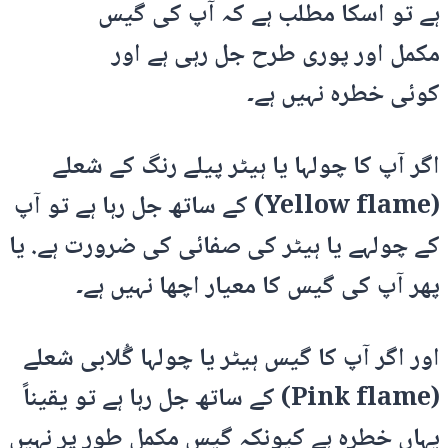
ہے تو اسکا مطلب ہے کہ آپ کی گیس
مکمل اور پوری طرح جل رہی ہے اور
کوئی خطرہ نہیں ہے۔
اگر آپ کا چولہا یا ہیٹر پیلے رنگ کے شعلے
(Yellow flame) کے ساتھ جل رہا ہے تو آپ
کے چولہے یا ہیٹر کی صفائی کی ضرورت ہے. یا
پھر آپ کی گیس کا معیار اچھا نہیں ہے۔
اور اگر آپ کا گیس ہیٹر یا چولہا گُلابی شعلے
(Pink flame) کے ساتھ جل رہا ہے تو یقیناً
یہاں خطرہ ہے کیونکہ گیس مکمل طور پر نہیں