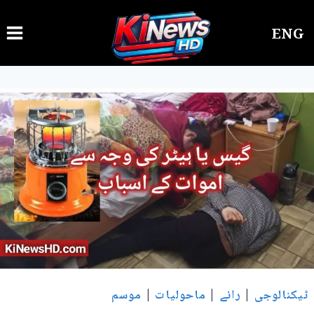
Ski
ENG
t
conten
ٹیکنالوجی
|
رائے
|
ماحولیات
|
موسم