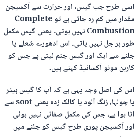
اسی طرح جب گیس، اور حرارت سے آکسیجن
مقدار میں کم رہ جاتی ہے تو Complete
Combustion نہیں ہوتی۔ یعنی گیس مکمل
طور ہر جل نہیں پاتی۔ اس ادھورے شعلے یا
جلنے سے ایک اور گیس جنم لیتی ہے جس کو
کاربن مونو آکسائیڈ کہتے ہیں۔
اس کی اصل وجہ یہی ہے کہ آپ کا گیس ہیٹر
یا چولہا، زنگ آلود یا کالک زدہ یعنی soot سے
اٹا ہوا ہے، جس کی مکمل صفائی نہیں ہوئی
اور آکسیجن پوری طرح گیس کو جلنے میں