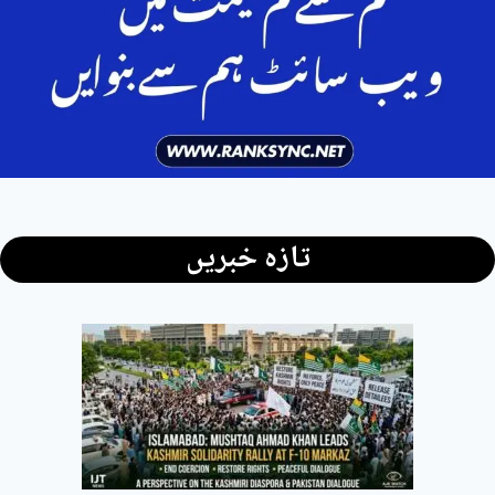
تازہ خبریں