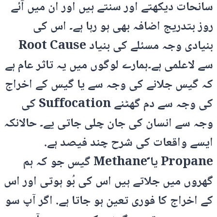
سانحات دیکھتے اور سنتے ہیں اور ان میں آئے
روز بتدریج اضافہ بھی ہو رہا ہے۔ اس کی
بنیادی وجہ مسئلے کی بنیاد Root Cause
سے لاعلمی ہے۔ہمارے لوگوں میں یہ تاثر عام ہے
کہ گیس جلانے کی وجہ سے یا گیس کے اخراج
کی وجہ سے دم گھٹنے Suffocation کی
وجہ سے انسان کی جان چلی جاتی یے۔ حالانکہ
ایسے واقعات کی شرح چند فیصد ہے.
Propane یا ًMethane گیس جو کہ ہم
گھروں میں جلاتے ہیں اس کی بُو ہوتی اور اس
کے اخراج کا فوری تعین ہو جاتا ہے. اگر آپ سو