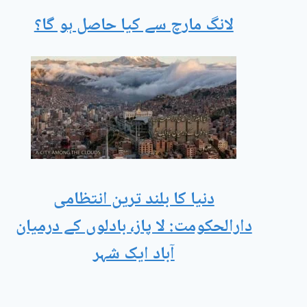
لانگ مارچ سے کیا حاصل ہو گا؟
دنیا کا بلند ترین انتظامی
دارالحکومت: لا پاز، بادلوں کے درمیان
آباد ایک شہر