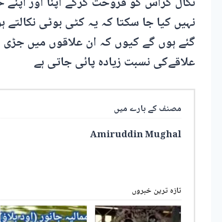
نکال کراس کو فروخت کرکے اپنا اور اپنے خا
نہیں کیا جا سکتا کہ یہ کٹی بوٹی نکالتے ہ
گئے ہوں گے کیوں کہ ان علاقوں میں جڑی ب
علاقےکی نسبت زیادہ پائی جاتی ہے
مصنف کے بارے میں
Amiruddin Mughal
تازہ ترین خبروں