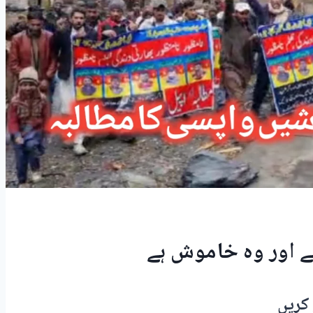
لے اور وہ خاموش ہے
کریں