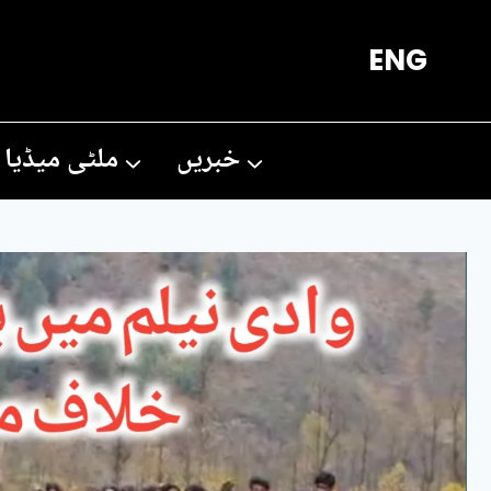
Ski
ENG
t
conten
خبریں
ملٹی میڈیا