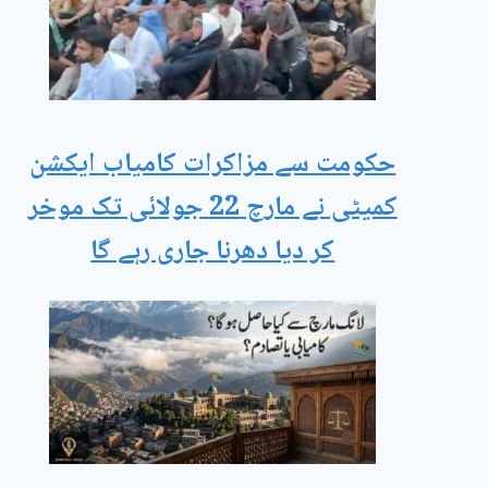
حکومت سے مزاکرات کامیاب ایکشن
کمیٹی نے مارچ 22 جولائی تک موخر
کر دیا دھرنا جاری رہے گا