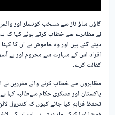
گاؤں ساؤ ناڑ سے منتخب کونسلر اور وائس
نے مظاہرے سے خطاب کرتے ہوئے کہا کہ یہ
افراد اس کے سہارے سے محروم اور بے آسرا
کفالت کرے۔
مظاہروں سے خطاب کرنے والے مقررین نے ا
پاکستان اور عسکری حکام سےطالبہ کہا ہے ک
تحفظ فراہم کیا جائے کیوں کہ کنٹرول لائ
فوج اغوا کرکے مار دیتی ہے اور ان کی لا