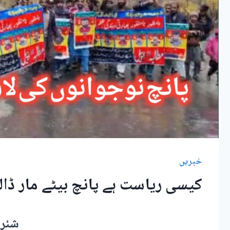
خبریں
کیسی ریاست ہے پانچ بیٹے مار ڈا
شئر 