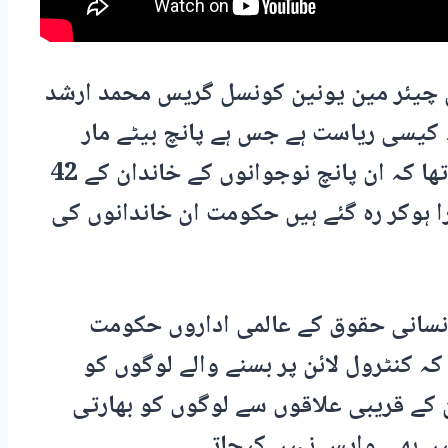
 چیئر مین یونین کونسل گریس محمد ارشد
 کیسی ریاست ہے جس ہے پانچ بیٹے مار
دیئے گئے ہیں اور وہ خاموش ہے ان کا کہنا تھا کہ ان پانچ نوجوانوں کے خاندان کے 42
 ہوکر رہ گئے ہیں حکومت ان خاندانوں کی
نسانی حقوق کے عالمی اداروں حکومت
ہ کنٹرول لائن پر بسنے والے لوگوں کو
ن کے قریبی علاقوں سے لوگوں کو بھارتی
شیں بھی واپس نہیں کیجاتی۔