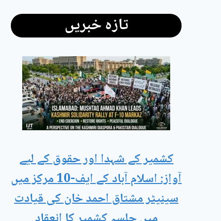
تازہ خبریں
کشمیر کے شہدا اور حقوق کے لیے
آواز: اسلام آباد کے ایف-10 مرکز میں
سینیٹر مشتاق احمد خان کی قیادت
میں جلسہ کشمیر کا انعقاد