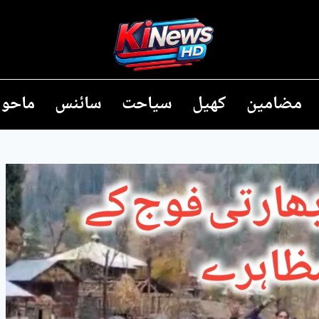
مضامین
کھیل
سیاحت
سائنس
ماحول