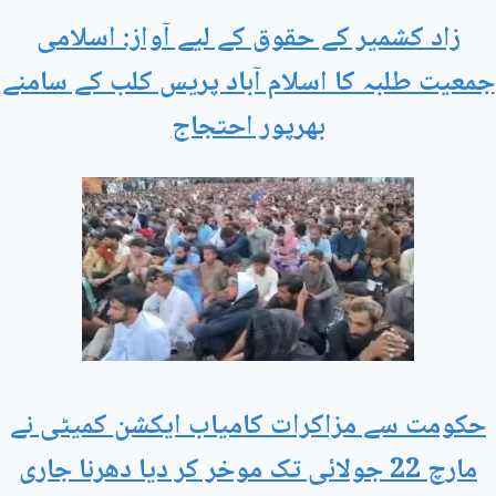
زاد کشمیر کے حقوق کے لیے آواز: اسلامی
جمعیت طلبہ کا اسلام آباد پریس کلب کے سامنے
بھرپور احتجاج
حکومت سے مزاکرات کامیاب ایکشن کمیٹی نے
مارچ 22 جولائی تک موخر کر دیا دھرنا جاری