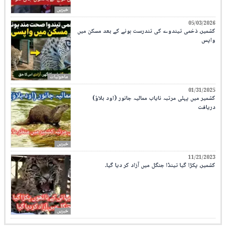
خبریں
05/03/2026
کشمیر، ذخمی تیندوے کی تندرست ہونے کے بعد مسکن میں
واپس
ماحولیات
01/31/2025
کشمیر میں پہلی مرتبہ نایاب ممالیہ جانور (اود بلاؤ)
دریافت
خبریں
11/21/2023
کشمیر، پکڑا گیا تینڈا جنگل میں آزاد کر دیا گیا۔
خبریں