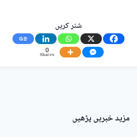
شئر کریں
0
Shares
مزید خبریں پڑھیں