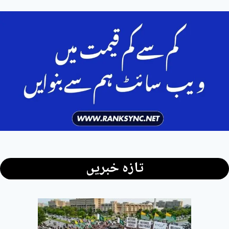
تازہ خبریں