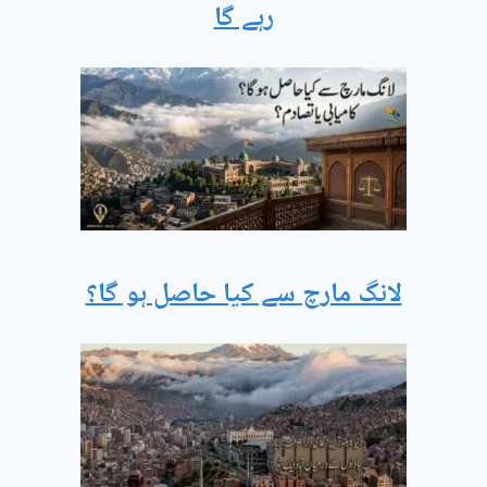
رہے گا
لانگ مارچ سے کیا حاصل ہو گا؟