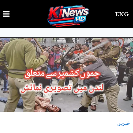
Ski
ENG
t
conten
خبریں