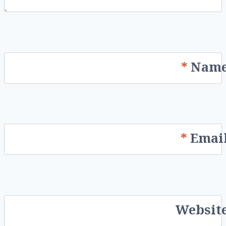
*
Nam
*
Emai
Websit