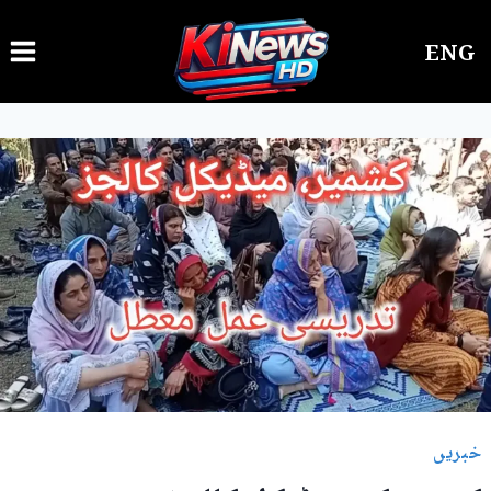
Ski
ENG
t
conten
خبریں