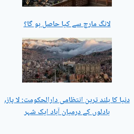
لانگ مارچ سے کیا حاصل ہو گا؟
دنیا کا بلند ترین انتظامی دارالحکومت: لا پاز،
بادلوں کے درمیان آباد ایک شہر