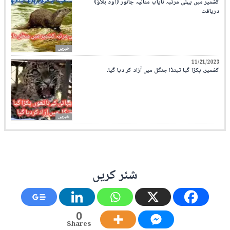
کشمیر میں پہلی مرتبہ نایاب ممالیہ جانور (اود بلاؤ)
دریافت
خبریں
11/21/2023
کشمیر، پکڑا گیا تینڈا جنگل میں آزاد کر دیا گیا۔
خبریں
شئر کریں
0
Shares