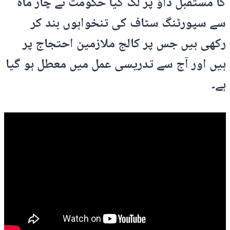
کا مستقبل داؤ پر لگ گیا حکومت نے چار ماہ
سے سپورٹنگ سٹاف کی تنخواہوں بند کر
رکھی ہیں جس پر کالج ملازمین احتجاج پر
ہیں اور آج سے تدریسی عمل میں معطل ہو گیا
ہے۔