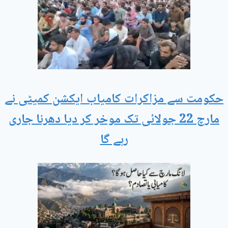
حکومت سے مزاکرات کامیاب ایکشن کمیٹی نے
مارچ 22 جولائی تک موخر کر دیا دھرنا جاری
رہے گا