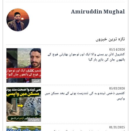
Amiruddin Mughal
تازہ ترین خبروں
05/14/2026
کنٹرول لائن پر بسنے والا ایک اور نوجوان بھارتی فوج کے
ہاتھوں جان کی بازی ہار گیا
خبریں
05/03/2026
کشمیر، ذخمی تیندوے کی تندرست ہونے کے بعد مسکن میں
واپس
ماحولیات
01/31/2025