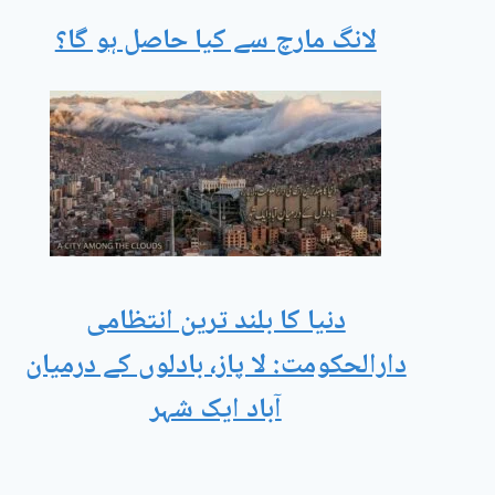
لانگ مارچ سے کیا حاصل ہو گا؟
دنیا کا بلند ترین انتظامی
دارالحکومت: لا پاز، بادلوں کے درمیان
آباد ایک شہر