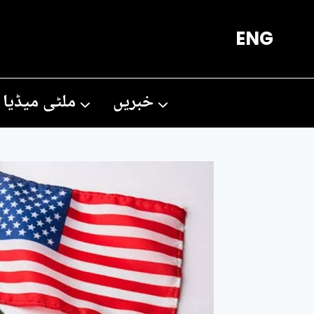
Ski
ENG
t
conten
خبریں
ملٹی میڈیا