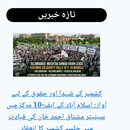
تازہ خبریں
کشمیر کے شہدا اور حقوق کے لیے
آواز: اسلام آباد کے ایف-10 مرکز میں
سینیٹر مشتاق احمد خان کی قیادت
میں جلسہ کشمیر کا انعقاد