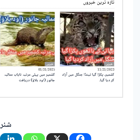
تازہ ترین خبروں
خبریں
خبریں
01/31/2025
11/21/2023
کشمیر، پکڑا گیا تینڈا جنگل میں آزاد
کشمیر میں پہلی مرتبہ نایاب ممالیہ
کر دیا گیا۔
جانور (اود بلاؤ) دریافت
شئر 