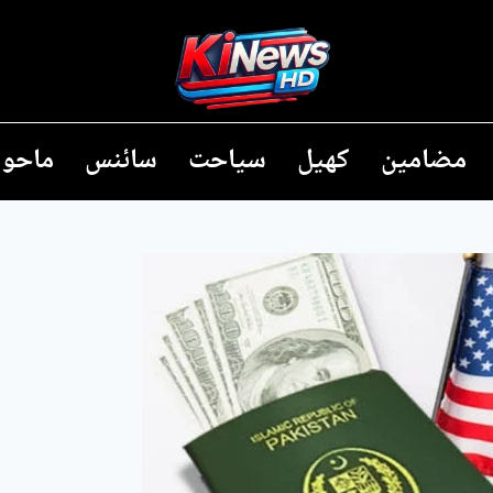
مضامین
کھیل
سیاحت
سائنس
ماحول