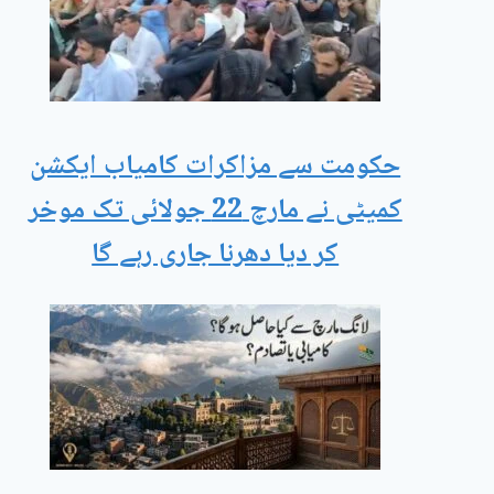
حکومت سے مزاکرات کامیاب ایکشن
کمیٹی نے مارچ 22 جولائی تک موخر
کر دیا دھرنا جاری رہے گا