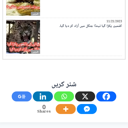
خبریں
11/21/2023
کشمیر، پکڑا گیا تینڈا جنگل میں آزاد کر دیا گیا۔
خبریں
شئر کریں
0
Shares