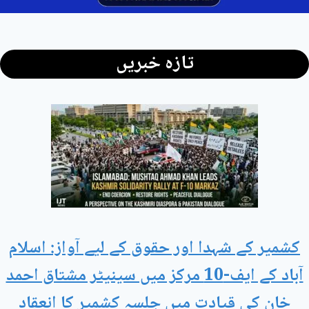
تازہ خبریں
کشمیر کے شہدا اور حقوق کے لیے آواز: اسلام
آباد کے ایف-10 مرکز میں سینیٹر مشتاق احمد
خان کی قیادت میں جلسہ کشمیر کا انعقاد