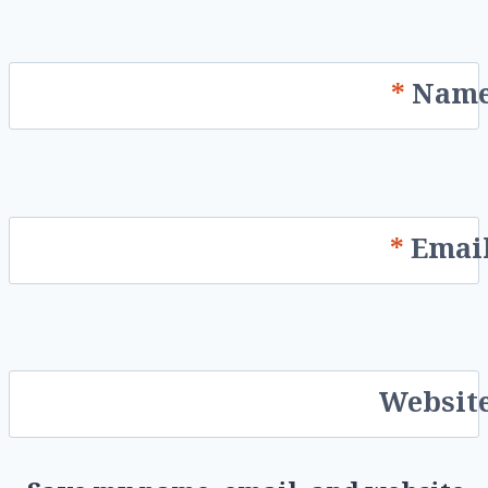
*
Nam
*
Emai
Websit