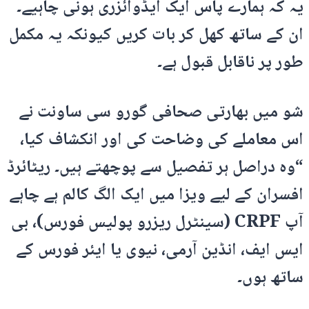
یہ کہ ہمارے پاس ایک ایڈوائزری ہونی چاہیے۔
ان کے ساتھ کھل کر بات کریں کیونکہ یہ مکمل
طور پر ناقابل قبول ہے۔
شو میں بھارتی صحافی گورو سی ساونت نے
اس معاملے کی وضاحت کی اور انکشاف کیا،
“وہ دراصل ہر تفصیل سے پوچھتے ہیں۔ ریٹائرڈ
افسران کے لیے ویزا میں ایک الگ کالم ہے چاہے
آپ CRPF (سینٹرل ریزرو پولیس فورس)، بی
ایس ایف، انڈین آرمی، نیوی یا ایئر فورس کے
ساتھ ہوں۔