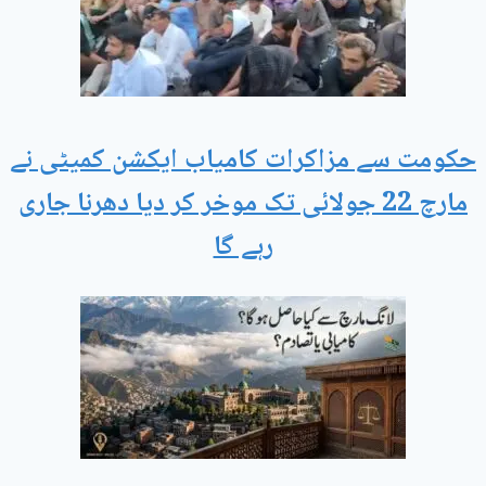
حکومت سے مزاکرات کامیاب ایکشن کمیٹی نے
مارچ 22 جولائی تک موخر کر دیا دھرنا جاری
رہے گا