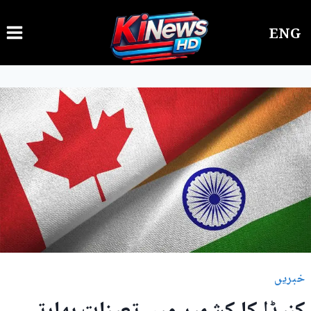
Ski
ENG
t
conten
خبریں