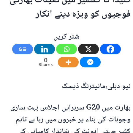
کنیڈا کا کشمیر میں تعینات بھارتی
فوجیوں کو ویزہ دینے انکار
شئر کریں
0
Shares
نیو دہلی،مانیٹرنگ ڈیسک
بھارت میں G20 سربراہی اجلاس بہت ساری
وجوہات کی بناء پر خبروں میں رہا ہے تاہم
کثیر جہتی ایونٹ کی شاندار کامیابی کے