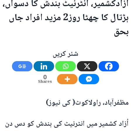
آزادکشمیر، انٹرنیٹ بندش کا دسواں،
ہڑتال کا چھٹا روز2 مزید افراد جاں
بحق
شئر کریں
0
Shares
مظفرآباد، راولاکوٹ( کی نیوز)
أزاد کشمیر میں انٹرنیٹ کی بندش کو دس دن