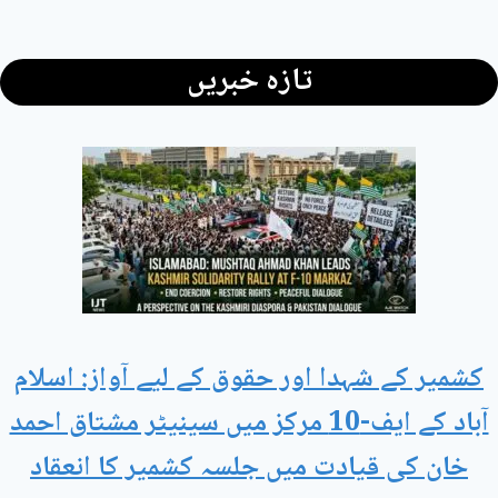
تازہ خبریں
کشمیر کے شہدا اور حقوق کے لیے آواز: اسلام
آباد کے ایف-10 مرکز میں سینیٹر مشتاق احمد
خان کی قیادت میں جلسہ کشمیر کا انعقاد