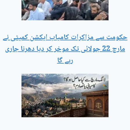
حکومت سے مزاکرات کامیاب ایکشن کمیٹی نے
مارچ 22 جولائی تک موخر کر دیا دھرنا جاری
رہے گا