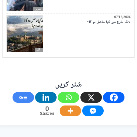
خبریں
07/13/2026
لانگ مارچ سے کیا حاصل ہو گا؟
رائے
شئر کریں
0
Shares