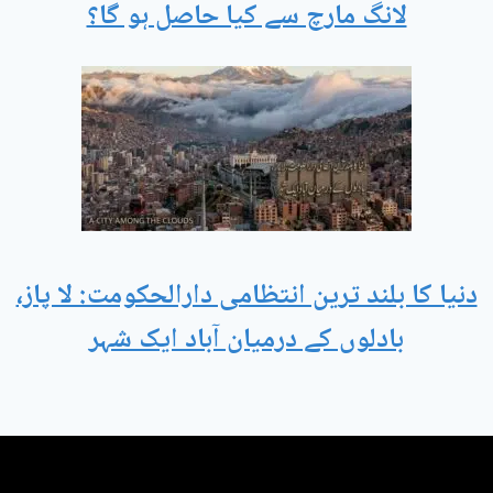
لانگ مارچ سے کیا حاصل ہو گا؟
دنیا کا بلند ترین انتظامی دارالحکومت: لا پاز،
بادلوں کے درمیان آباد ایک شہر