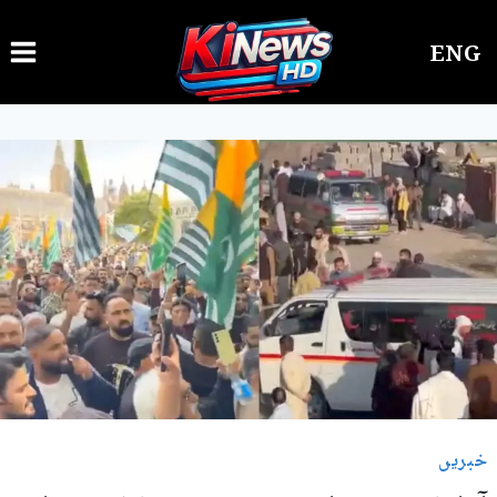
Ski
ENG
t
conten
خبریں