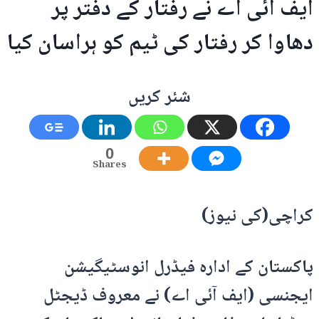
ایف آئی اے نے رفتار کے دفتر پر
دھاوا کر رفتار کی ٹیم کو ہراسان کیا
شئر کریں
0
Shares
کراچی(کی نیوز)
پاکستان کے ادارہ فیڈرل انوسٹیگیشن
ایجنسی (ایف آئی اے) نے معروف ڈیجٹل