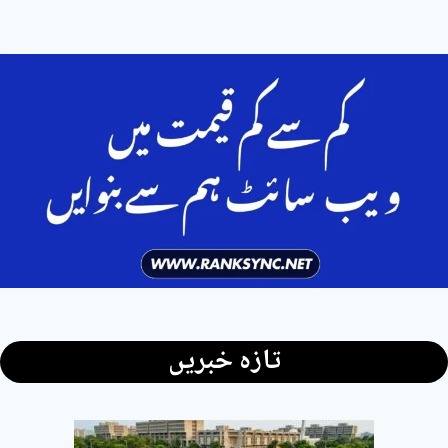
تازہ خبریں