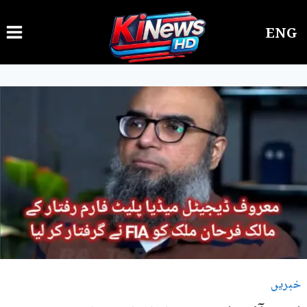
Ski
ENG
t
conten
خبریں