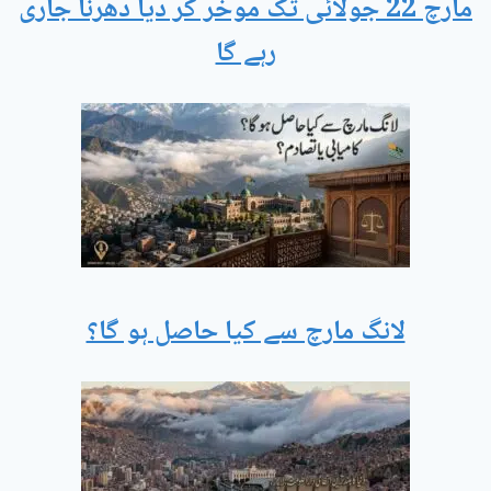
مارچ 22 جولائی تک موخر کر دیا دھرنا جاری
رہے گا
لانگ مارچ سے کیا حاصل ہو گا؟