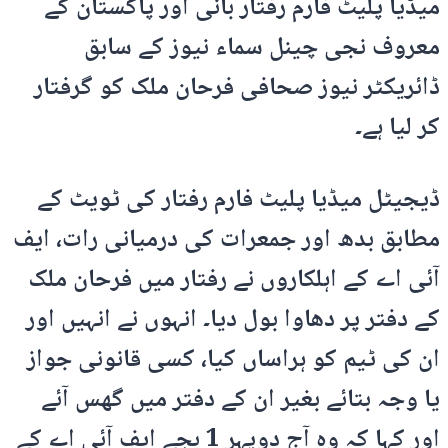
میڈیا پلیٹ فارم رفتار بانی اور پاکستان کے
معروف نجی چینل سماء نیوز کے سابق
ڈائریکٹر نیوز صحافی فرحان ملک کو گرفتار
کر لیا ہے۔
ڈیجیٹل میڈیا پلیٹ فارم رفتار کی ٹویٹ کے
مطابق بدھ اور جمعرات کی درمیانی رات، ایف
آئی اے کے اہلکاروں نے رفتار میں فرحان ملک
کے دفتر پر دھاوا بول دیا۔ انہوں نے انہیں اور
ان کی ٹیم کو ہراساں کیا، کسی قانونی جواز
یا وجہ بتائے بغیر ان کے دفتر میں گھس آئے
اور کہا کہ وہ آج دوپہر 1 بجے ایف آئی اے کے