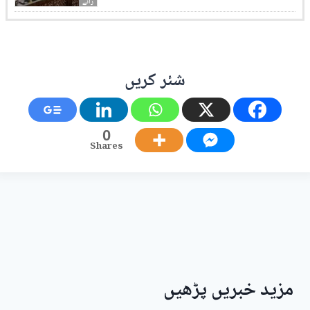
رائے
شئر کریں
0
Shares
مزید خبریں پڑھیں