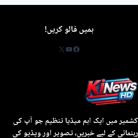
ہمیں فالو کریں!
YouTube
Facebook
X
کشمیر میں ایک اہم میڈیا تنظیم جو آپ کی
رہنمائی کے لیے خبریں، تصویر اور ویڈیو کی