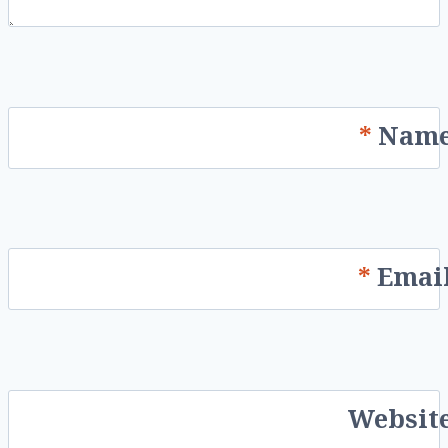
*
Nam
*
Emai
Websit