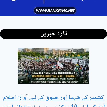
تازہ خبریں
کشمیر کے شہدا اور حقوق کے لیے آواز: اسلام