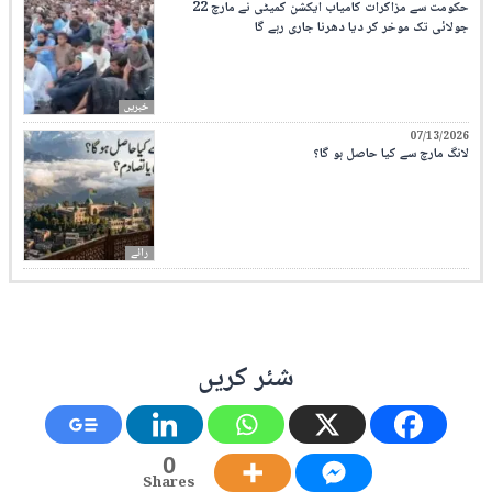
حکومت سے مزاکرات کامیاب ایکشن کمیٹی نے مارچ 22
جولائی تک موخر کر دیا دھرنا جاری رہے گا
خبریں
07/13/2026
لانگ مارچ سے کیا حاصل ہو گا؟
رائے
شئر کریں
0
Shares