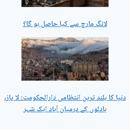
لانگ مارچ سے کیا حاصل ہو گا؟
دنیا کا بلند ترین انتظامی دارالحکومت: لا پاز،
بادلوں کے درمیان آباد ایک شہر