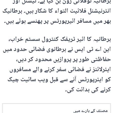
برطانیہ نوفلائی زون بن گیا ہے۔ نیشنل اور
انٹرنیشنل فلائیٹ التواء کا شکار ہیں۔ برطانیک
بھر میں مسافر ائیرپورٹس پر پھنسے ہوئے ہیں۔
برطانیہ کا ائیر ٹریفک کنٹرول سسٹم خراب،
این اے ٹی ایس نے برطانوی فضائی حدود میں
حفاظتی طور پر پروازیں محدود کر دیں،
ایئرلائنز نے فضائی سفر کرنے والے مسافروں
کو ایئرپورٹس آنے سے قبل ویب سائیٹ چیک
کرنے کی ہدائت کی۔
مصنف کے بارے میں