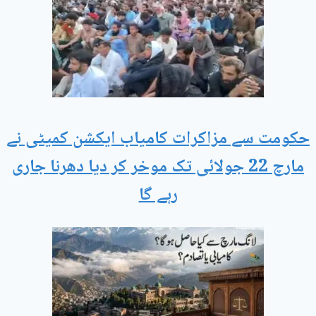
حکومت سے مزاکرات کامیاب ایکشن کمیٹی نے
مارچ 22 جولائی تک موخر کر دیا دھرنا جاری
رہے گا