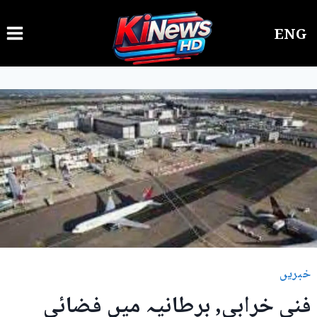
Ski
ENG
t
conten
خبریں
فنی خرابی, برطانیہ میں فضائی