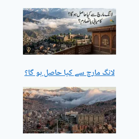
لانگ مارچ سے کیا حاصل ہو گا؟