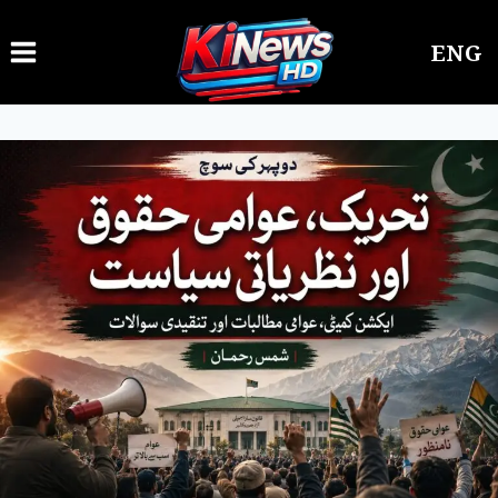
Ski
ENG
t
conten