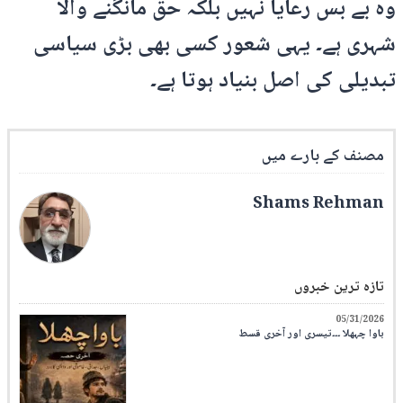
وہ بے بس رعایا نہیں بلکہ حق مانگنے والا
شہری ہے۔ یہی شعور کسی بھی بڑی سیاسی
تبدیلی کی اصل بنیاد ہوتا ہے۔
مصنف کے بارے میں
Shams Rehman
تازہ ترین خبروں
05/31/2026
باوا چہھلا ۔۔۔تیسری اور آخری قسط