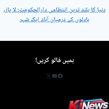
دنیا کا بلند ترین انتظامی دارالحکومت: لا پاز،
بادلوں کے درمیان آباد ایک شہر
ہمیں فالو کریں!
YouTube
Facebook
X