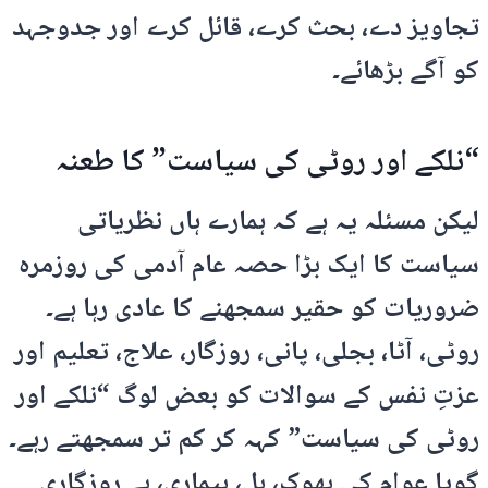
تجاویز دے، بحث کرے، قائل کرے اور جدوجہد
کو آگے بڑھائے۔
“نلکے اور روٹی کی سیاست” کا طعنہ
لیکن مسئلہ یہ ہے کہ ہمارے ہاں نظریاتی
سیاست کا ایک بڑا حصہ عام آدمی کی روزمرہ
ضروریات کو حقیر سمجھنے کا عادی رہا ہے۔
روٹی، آٹا، بجلی، پانی، روزگار، علاج، تعلیم اور
عزتِ نفس کے سوالات کو بعض لوگ “نلکے اور
روٹی کی سیاست” کہہ کر کم تر سمجھتے رہے۔
گویا عوام کی بھوک، بل، بیماری، بے روزگاری