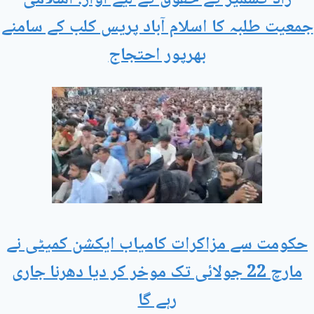
جمعیت طلبہ کا اسلام آباد پریس کلب کے سامنے
بھرپور احتجاج
حکومت سے مزاکرات کامیاب ایکشن کمیٹی نے
مارچ 22 جولائی تک موخر کر دیا دھرنا جاری
رہے گا