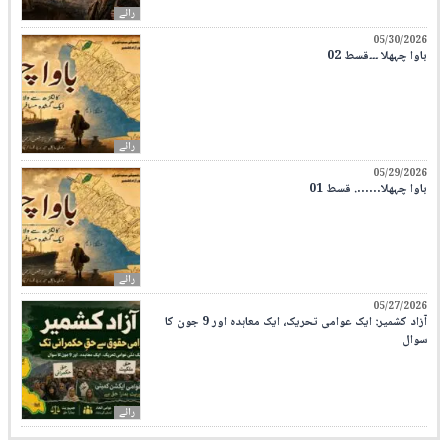
رائے
05/30/2026
باوا چہھلا ۔۔۔قسط 02
رائے
05/29/2026
باوا چہھلا……. قسط 01
رائے
05/27/2026
آزاد کشمیر: ایک عوامی تحریک، ایک معاہدہ اور 9 جون کا
سوال
رائے