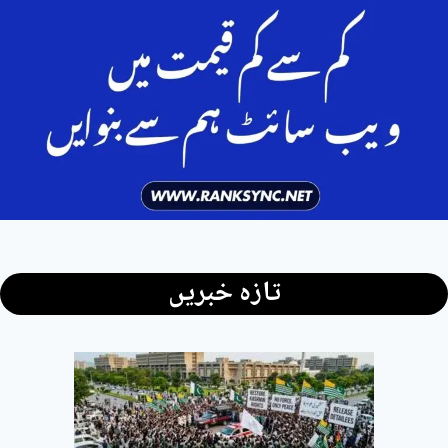
تازہ خبریں