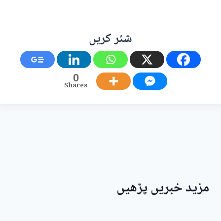
شئر کریں
0
Shares
مزید خبریں پڑھیں