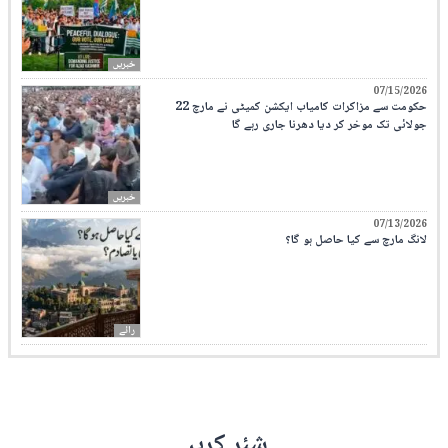
خبریں
07/15/2026
حکومت سے مزاکرات کامیاب ایکشن کمیٹی نے مارچ 22
جولائی تک موخر کر دیا دھرنا جاری رہے گا
خبریں
07/13/2026
لانگ مارچ سے کیا حاصل ہو گا؟
رائے
شئر کریں