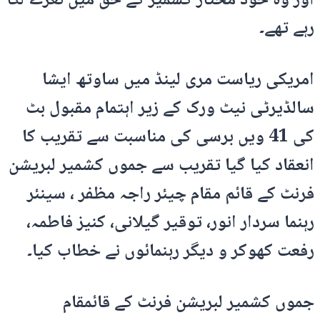
اور وہ خود مختار کشمیر کے حق میں نعرے لگا
رہے تھے۔
امریکی ریاست مری لینڈ میں ساوتھ ایشا
سالڈیرٹی نیٹ ورک کے زیر اہتمام مقبول بٹ
کی 41 ویں برسی کی مناسبت سے تقریب کا
انعقاد کیا گیا تقریب سے جموں کشمیر لبریشن
فرنٹ کے قائم مقام چیئر راجہ مظفر ، سینئر
رہنما سردار انور، توقیر گیلانی، کنیز فاطمہ،
رفعت کھوکر و دیگر رہنمائوں نے خطاب کیا۔
جموں کشمیر لبریشن فرنٹ کے قائمقام