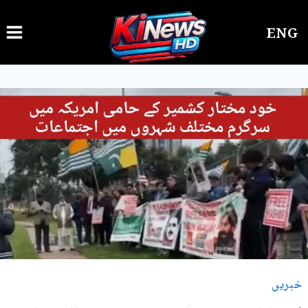
Ski
ENG
t
conten
خبریں