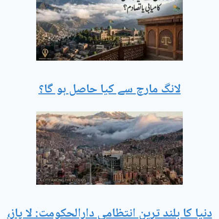
لانگ مارچ سے کیا حاصل ہو گا؟
دنیا کا بلند ترین انتظامی دارالحکومت: لا پاز،