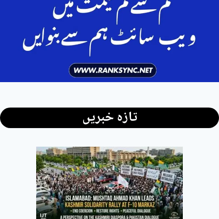
تازہ خبریں