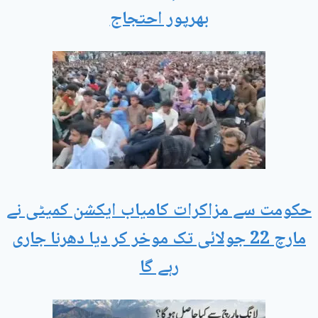
بھرپور احتجاج
حکومت سے مزاکرات کامیاب ایکشن کمیٹی نے
مارچ 22 جولائی تک موخر کر دیا دھرنا جاری
رہے گا