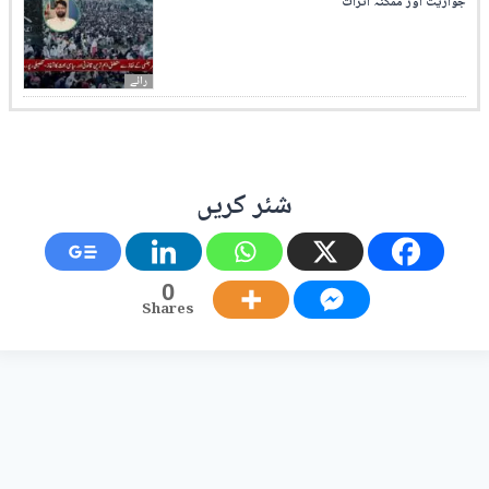
جوازیت اور ممکنہ اثرات
رائے
شئر کریں
0
Shares