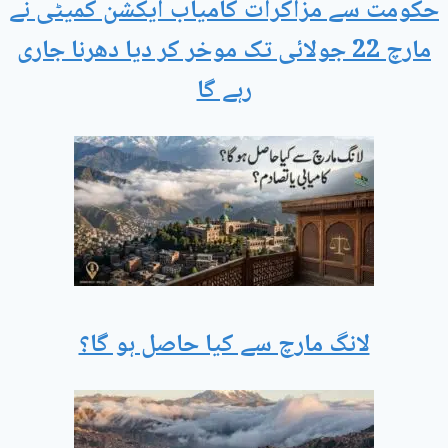
حکومت سے مزاکرات کامیاب ایکشن کمیٹی نے
مارچ 22 جولائی تک موخر کر دیا دھرنا جاری
رہے گا
لانگ مارچ سے کیا حاصل ہو گا؟