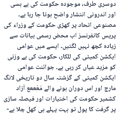
دوسری طرف، موجودہ حکومت کی بے بسی
اور اندرونی انتشار واضح ہوتا جا رہا ہے۔
مصنوعی اتحاد پر کھڑی حکومت کے وزراء کی
پریس کانفرنسز اب محض رسمی بیانات سے
زیادہ کچھ نہیں لگتیں۔ ایسے میں عوامی
ایکشن کمیٹی کی للکار، حکومت کی بے وزنی
کو مزید عیاں کر رہی ہے۔ جوائنٹ عوامی
ایکشن کمیٹی کے گزشتہ سال دو تاریخی لانگ
مارچ اور اس دوران ہونے والے مَعَععع آزاد
کشمیر حکومت کی اختیارات اور فیصلہ سازی
پر گرفت کا پول تو بہت پہلے ہی کھل چلا ہے-