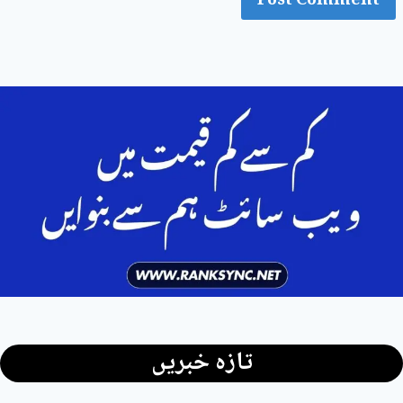
تازہ خبریں