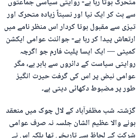
متحرک ہوتا رہا ہے- روایتی سیاسی جماعتوں
سے ہٹ کر ایک نیا اور نسبتاً زیادہ متحرک اور
تیزی سے مقبول ہوتا کردار اس منظر نامے میں
ارتعاش پیدا کر رہا ہے- جوائنٹ عوامی ایکشن
کمیٹی — ایک ایسا پلیٹ فارم جو اگرچہ
روایتی سیاست کے دائروں سے باہر ہے، مگر
عوامی نبض پر اس کی گرفت حیرت انگیز
طور پر مضبوط دکھائی دیتی ہے۔
گزشتہ شب مظفرآباد کے لال چوک میں منعقد
ہونے والا عظیم الشان جلسہ نہ صرف عوامی
شرکت کے لحاظ سے تاریخی تھا بلکہ اس نے