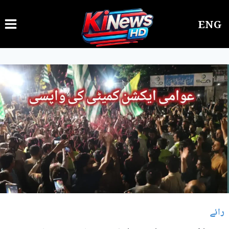
Ski
ENG
t
conten
رائے