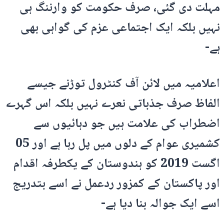
مہلت دی گئی، صرف حکومت کو وارننگ ہی
نہیں بلکہ ایک اجتماعی عزم کی گواہی بھی
ہے-
اعلامیہ میں لائن آف کنٹرول توڑنے جیسے
الفاظ صرف جذباتی نعرے نہیں بلکہ اس گہرے
اضطراب کی علامت ہیں جو دہائیوں سے
کشمیری عوام کے دلوں میں پل رہا ہے اور 05
اگست 2019 کو ہندوستان کے یکطرفہ اقدام
اور پاکستان کے کمزور ردعمل نے اسے بتدریج
اسے ایک جوالہ بنا دیا ہے-